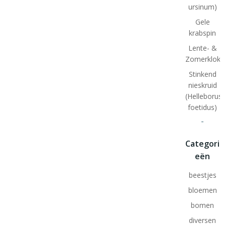
ursinum)
Gele
krabspin
Lente- &
Zomerklokj
Stinkend
nieskruid
(Helleborus
foetidus)
-
Categori
eën
beestjes
bloemen
bomen
diversen