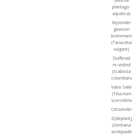
(Alisma
plantago-
aquatica)
Bijzonder
gewoon
boerenworm
(Tanacetum
vulgare)
Duifkruid
re-visited
(Scabiosa
columbaria)
Valse Salie
(Téucrium
scorodónia)
Citroenvlind
Zijdeplantg
(Gentiana
asclepiadea