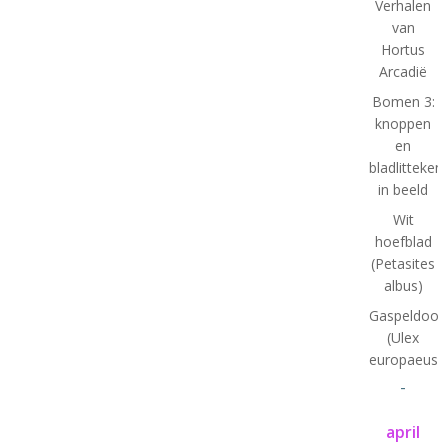
Verhalen
van
Hortus
Arcadië
Bomen 3:
knoppen
en
bladlitteken
in beeld
Wit
hoefblad
(Petasites
albus)
Gaspeldoor
(Ulex
europaeus)
-
april