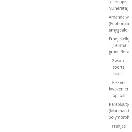
(cercopis
vulnerata)
Amandelwol
(Euphorbia
amygdaloid
Franjekelkje
(Tellima
grandiflora)
Zwarte
toorts
bloeit
Kikkers
kwaken er
op los!
Parapluutj
(Marchantia
polymorpha
Franjes