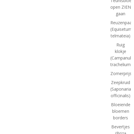
Teunisbloe
open ZIEN
gaan
Reuzenpaar
(Equisetum
telmateia)
Ruig
klokje
(Campanula
trachelium)
Zomerprijsv
Zeepkruid
(Saponaria
officinalis)
Bloeiende
bloemen
borders
Bevertjes
(Briza