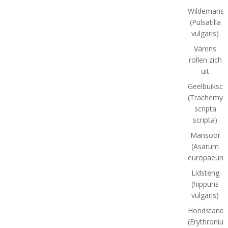
Wildemansk
(Pulsatilla
vulgaris)
Varens
rollen zich
uit
Geelbuiksch
(Trachemys
scripta
scripta)
Mansoor
(Asarum
europaeum
Lidsteng
(hippuris
vulgaris)
Hondstand
(Erythroniu