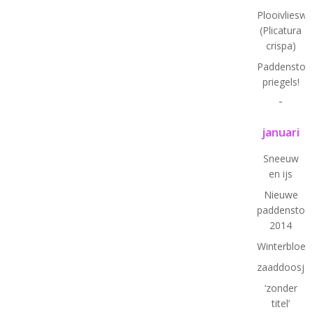
Plooivlieswa
(Plicatura
crispa)
Paddenstoel
priegels!
-
januari
Sneeuw
en ijs
Nieuwe
paddenstoe
2014
Winterbloe
zaaddoosje
‘zonder
titel’