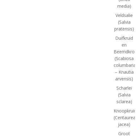
media)
Veldsalie
(Salvia
pratensis)
Duifkruid
en
Beemdkroo
(Scabiosa
columbaria
– Knautia
arvensis)
Scharlei
(Salvia
sclarea)
Knoopkruid
(Centaurea
jacea)
Groot