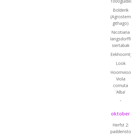
1000gulden(
Bolderik
(Agrostem
githago)
Nicotiana
langsdorffii:
siertabak
Eekhoorntj
Look
Hoornviooltj
Viola
cornuta
‘Alba’
-
oktober
Herfst 2:
paddenstoe