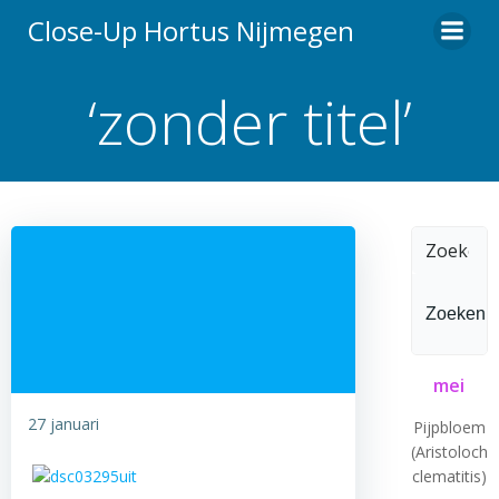
Ga
Close-Up Hortus Nijmegen
naar
de
‘zonder titel’
inhoud
Zoeken
naar:
mei
27 januari
Pijpbloem
(Aristolochi
clematitis)