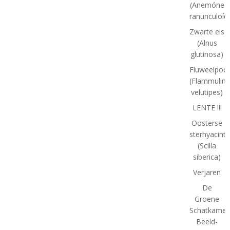
(Anemóne
ranunculoíd
Zwarte els
(Alnus
glutinosa)
Fluweelpoot
(Flammulina
velutipes)
LENTE !!!
Oosterse
sterhyacint
(Scilla
siberica)
Verjaren
De
Groene
Schatkamer
Beeld-