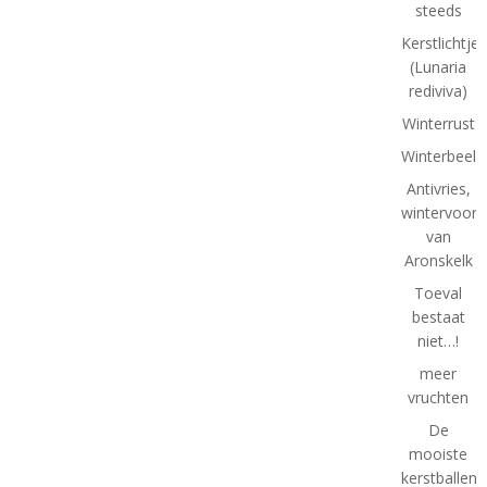
steeds
Kerstlichtjes
(Lunaria
rediviva)
Winterrust
Winterbeeld
Antivries,
wintervoorb
van
Aronskelk
Toeval
bestaat
niet…!
meer
vruchten
De
mooiste
kerstballen