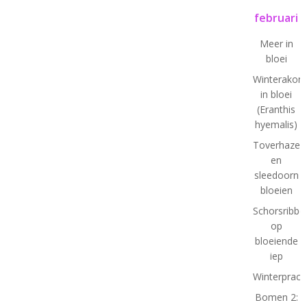
februari
Meer in
bloei
Winterakoni
in bloei
(Eranthis
hyemalis)
Toverhazela
en
sleedoorn
bloeien
Schorsribbe
op
bloeiende
iep
Winterprach
Bomen 2: