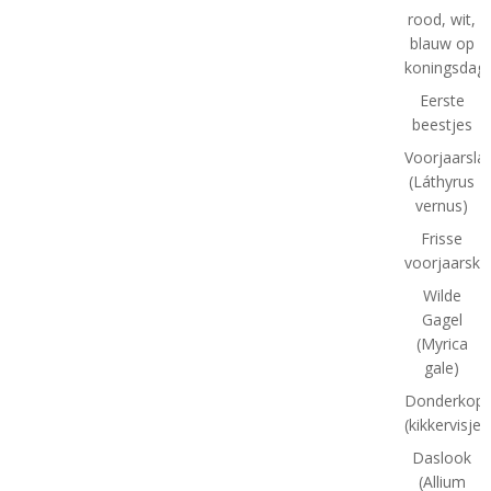
rood, wit,
blauw op
koningsdag
Eerste
beestjes
Voorjaarsla
(Láthyrus
vernus)
Frisse
voorjaarskl
Wilde
Gagel
(Myrica
gale)
Donderkopj
(kikkervisjes
Daslook
(Allium