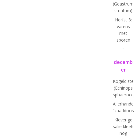
(Geastrum
striatum)
Herfst 3:
varens
met
sporen
-
decemb
er
Kogeldistel
(Echinops
sphaeroceph
Allerhande
“zaaddoosje
Kleverige
salie kleeft
nog