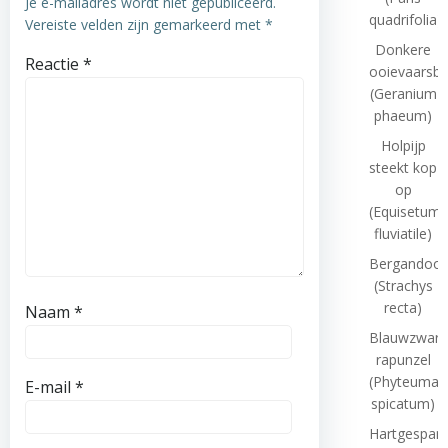
Je e-mailadres wordt niet gepubliceerd.
quadrifolia)
Vereiste velden zijn gemarkeerd met
*
Donkere
Reactie
*
ooievaarsb
(Geranium
phaeum)
Holpijp
steekt kop
op
(Equisetum
fluviatile)
Bergandoor
(Strachys
recta)
Naam
*
Blauwzwart
rapunzel
(Phyteuma
E-mail
*
spicatum)
Hartgespan