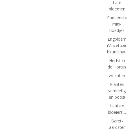
Late
bloemen
Paddenstoel
mini-
hoedjes
Engbloem
(Vincetoxic
hirundinaria
Herfst in
de Hortus
vruchten
Planten
verdrietig
en boos!
Laatste
bloeiers…
Baret-
aardster