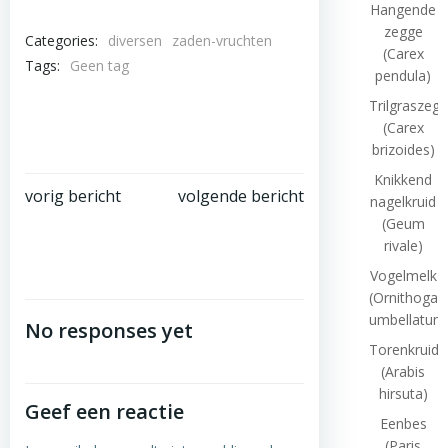
Hangende
zegge
Categories:
diversen
zaden-vruchten
(Carex
Tags:
Geen tag
pendula)
Trilgraszeg
(Carex
brizoides)
Knikkend
Bericht
Bericht
vorig bericht
volgende bericht
nagelkruid
(Geum
navigatie
navigatie
rivale)
Vogelmelk
(Ornithogal
umbellatum
No responses yet
Torenkruid
(Arabis
hirsuta)
Geef een reactie
Eenbes
(Paris