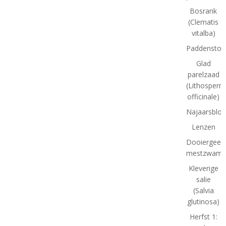
Bosrank
(Clematis
vitalba)
Paddenstoe
Glad
parelzaad
(Lithosper
officinale)
Najaarsbloe
Lenzen
Dooiergeel
mestzwamm
Kleverige
salie
(Salvia
glutinosa)
Herfst 1: