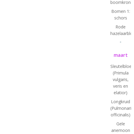
boomkrone
Bomen 1:
schors
Rode
hazelaarbl
-
maart
Sleutelbloe
(Primula
vulgaris,
veris en
elatior)
Longkruid
(Pulmonaria
officinalis)
Gele
anemoon