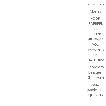
Korstmosse
Mosjes
VOOR
IEDEREEN
EEN
FLEURIG
NIEUWJAAR
VOL
VERWONDE
EN
NATUURSC
Paddenstoe
beestjes:
Slijmzwam
Nieuwe
paddenstoel
TJES 2014
-