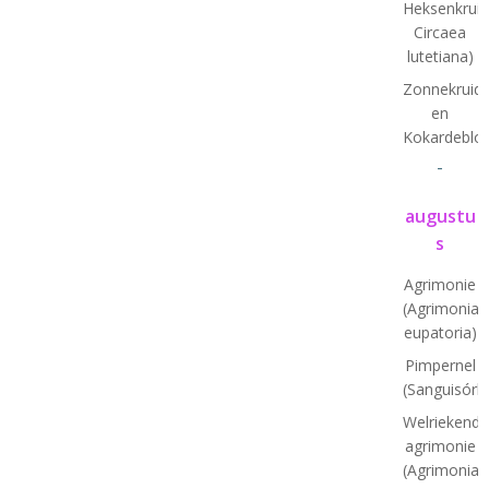
Heksenkruid
Circaea
lutetiana)
Zonnekruid
en
Kokardeblo
-
augustu
s
Agrimonie
(Agrimonia
eupatoria)
Pimpernel
(Sanguisórb
Welriekende
agrimonie
(Agrimonia