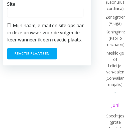
(Leonurus
Site
cardiaca)
Zenegroen
(Ajuga)
Mijn naam, e-mail en site opslaan
Koninginne
in deze browser voor de volgende
(Papilio
keer wanneer ik een reactie plaats.
machaon)
Meiklokje
of
Lelietje-
van-dalen
(Convallaria
majalis)
-
juni
Spechtjes
(grote