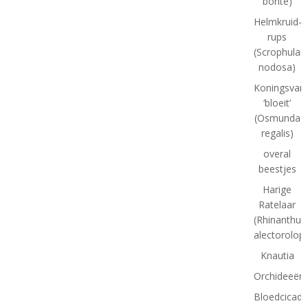
bonte)
Helmkruid-
rups
(Scrophulari
nodosa)
Koningsvar
‘bloeit’
(Osmunda
regalis)
overal
beestjes
Harige
Ratelaar
(Rhinanthus
alectorolop
Knautia
Orchideeënt
Bloedcicade