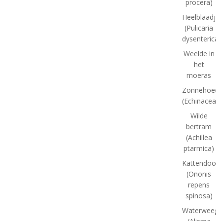
procera)
Heelblaadje
(Pulicaria
dysenterica)
Weelde in
het
moeras
Zonnehoed
(Echinacea)
Wilde
bertram
(Achillea
ptarmica)
Kattendoor
(Ononis
repens
spinosa)
Waterweegb