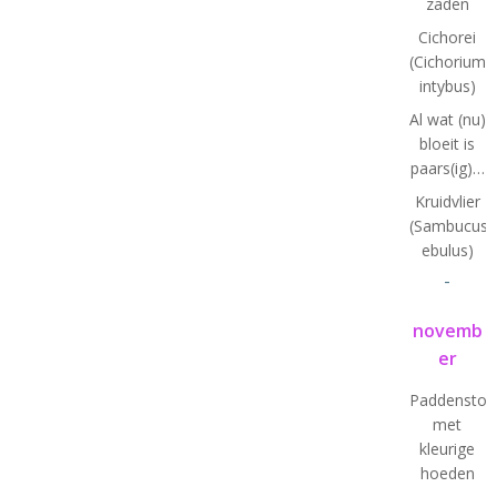
zaden
Cichorei
(Cichorium
intybus)
Al wat (nu)
bloeit is
paars(ig)…
Kruidvlier
(Sambucus
ebulus)
-
novemb
er
Paddenstoe
met
kleurige
hoeden