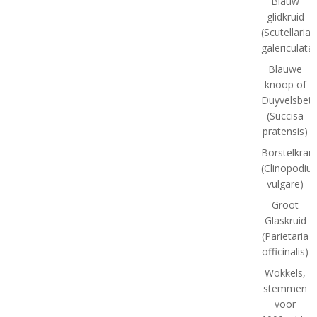
Blauw
glidkruid
(Scutellaria
galericulata)
Blauwe
knoop of
Duyvelsbet
(Succisa
pratensis)
Borstelkran
(Clinopodiu
vulgare)
Groot
Glaskruid
(Parietaria
officinalis)
Wokkels,
stemmen
voor