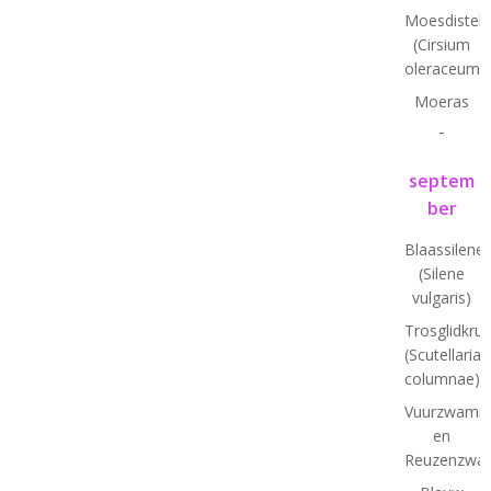
Moesdistel
(Cirsium
oleraceum)
Moeras
-
septem
ber
Blaassilene
(Silene
vulgaris)
Trosglidkrui
(Scutellaria
columnae)
Vuurzwamm
en
Reuzenzwa