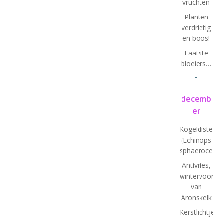
vruchten
Planten
verdrietig
en boos!
Laatste
bloeiers…
-
decemb
er
Kogeldistel
(Echinops
sphaeroceph
Antivries,
wintervoorb
van
Aronskelk
Kerstlichtjes