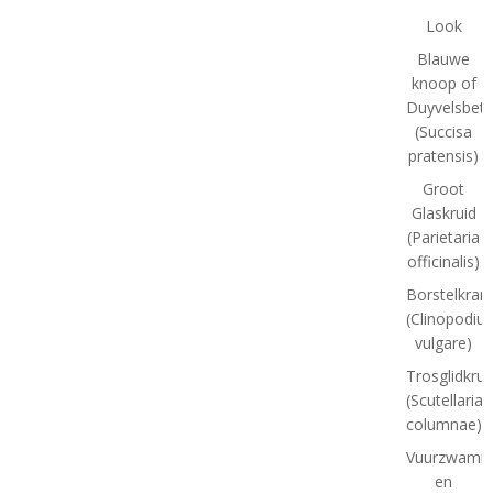
Look
Blauwe
knoop of
Duyvelsbet
(Succisa
pratensis)
Groot
Glaskruid
(Parietaria
officinalis)
Borstelkran
(Clinopodiu
vulgare)
Trosglidkrui
(Scutellaria
columnae)
Vuurzwamm
en