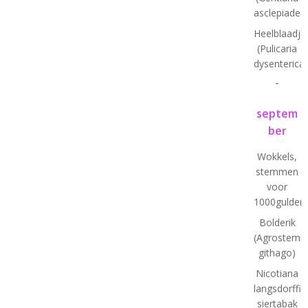
asclepiadea
Heelblaadje
(Pulicaria
dysenterica)
-
septem
ber
Wokkels,
stemmen
voor
1000gulden(
Bolderik
(Agrostem
githago)
Nicotiana
langsdorffii:
siertabak