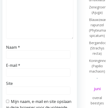
Zenegroen
(Ajuga)
Blauwzwart
rapunzel
(Phyteuma
spicatum)
Bergandoor
Naam
*
(Strachys
recta)
Koninginne
E-mail
*
(Papilio
machaon)
-
Site
juni
overal
Mijn naam, e-mail en site opslaan
beestjes
in deze browser voor de volgende