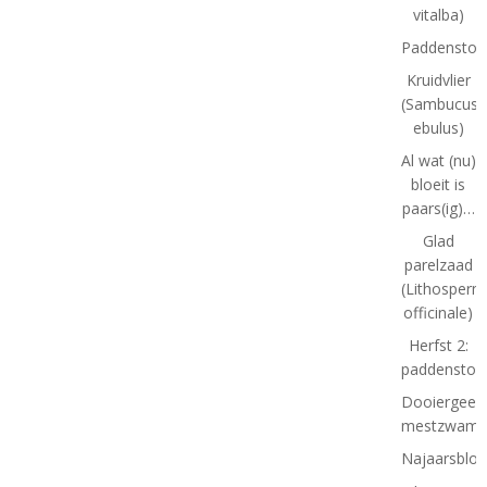
vitalba)
Paddenstoe
Kruidvlier
(Sambucus
ebulus)
Al wat (nu)
bloeit is
paars(ig)…
Glad
parelzaad
(Lithosper
officinale)
Herfst 2:
paddenstoe
Dooiergeel
mestzwamm
Najaarsbloe