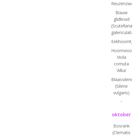
Reuzenzwa
Blauw
glidkruid
(Scutellaria
galericulata)
Eekhoorntj
Hoornviooltj
Viola
cornuta
‘Alba’
Blaassilene
(Silene
vulgaris)
-
oktober
Bosrank
(Clematis