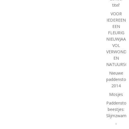
titel’
VOOR
IEDEREEN
EEN
FLEURIG
NIEUWJAAR
VOL
VERWONDE
EN
NATUURSC
Nieuwe
paddenstoe
2014
Mosjes
Paddenstoe
beestjes:
Slijmzwam
-