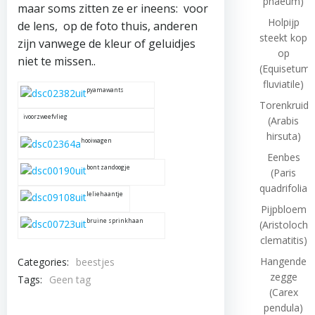
phaeum)
maar soms zitten ze er ineens: voor
Holpijp
de lens, op de foto thuis, anderen
steekt kop
zijn vanwege de kleur of geluidjes
op
niet te missen..
(Equisetum
fluviatile)
pyamawants
Torenkruid
ivoorzweefvlieg
(Arabis
hirsuta)
hooiwagen
Eenbes
bont zandoogje
(Paris
quadrifolia)
leliehaantje
Pijpbloem
bruine sprinkhaan
(Aristolochi
clematitis)
Hangende
Categories:
beestjes
zegge
Tags:
Geen tag
(Carex
pendula)