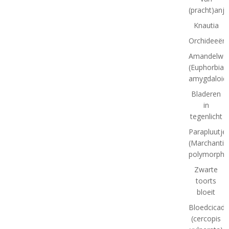
(pracht)anje
Knautia
Orchideeënt
Amandelwol
(Euphorbia
amygdaloid
Bladeren
in
tegenlicht
Parapluutj
(Marchantia
polymorpha
Zwarte
toorts
bloeit
Bloedcicade
(cercopis