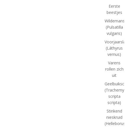
Eerste
beestjes
Wildemansk
(Pulsatilla
vulgaris)
Voorjaarsla
(Láthyrus
vernus)
Varens
rollen zich
uit
Geelbuiksch
(Trachemys
scripta
scripta)
Stinkend
nieskruid
(Helleborus