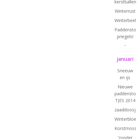
kerstballen
Winterrust
Winterbeeld
Paddenstoel
priegels!
-
januari
Sneeuw
en ijs
Nieuwe
paddenstoel
TJES 2014
zaaddoosje
Winterbloe
Korstmosse
‘zonder