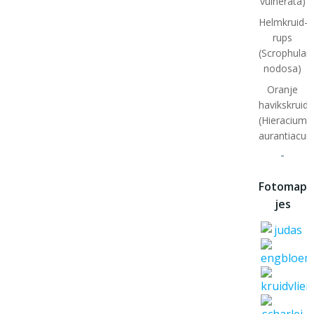
vulnerata)
Helmkruid-
rups
(Scrophulari
nodosa)
Oranje
havikskruid
(Hieracium
aurantiacum
-
Fotomap
jes