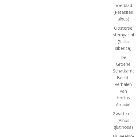
hoefblad
(Petasites
albus)
Oosterse
sterhyacint
(Scilla
siberica)
De
Groene
Schatkamer
Beeld-
Verhalen
van
Hortus
Arcadië
Zwarte els
(Alnus
glutinosa)
Fluweelpoot