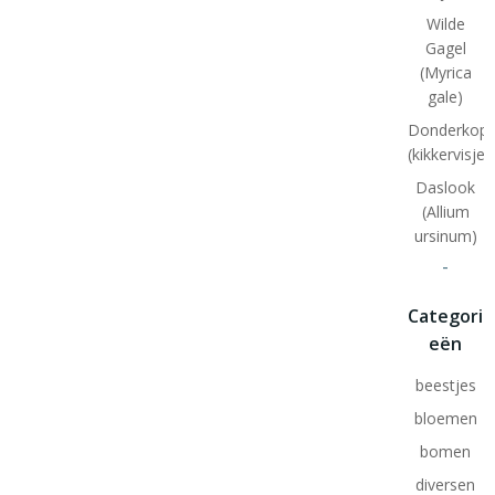
Wilde
Gagel
(Myrica
gale)
Donderkopj
(kikkervisjes
Daslook
(Allium
ursinum)
-
Categori
eën
beestjes
bloemen
bomen
diversen