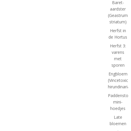
Baret-
aardster
(Geastrum
striatum)
Herfst in
de Hortus
Herfst 3:
varens
met
sporen
Engbloem
(Vincetoxic
hirundinaria
Paddenstoel
mini-
hoedjes
Late
bloemen