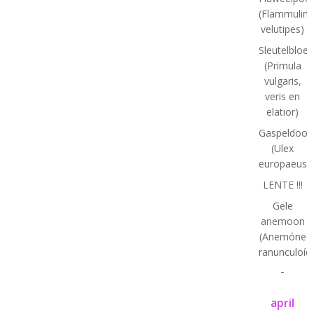
(Flammulina
velutipes)
Sleutelbloe
(Primula
vulgaris,
veris en
elatior)
Gaspeldoor
(Ulex
europaeus)
LENTE !!!
Gele
anemoon
(Anemóne
ranunculoíd
-
april