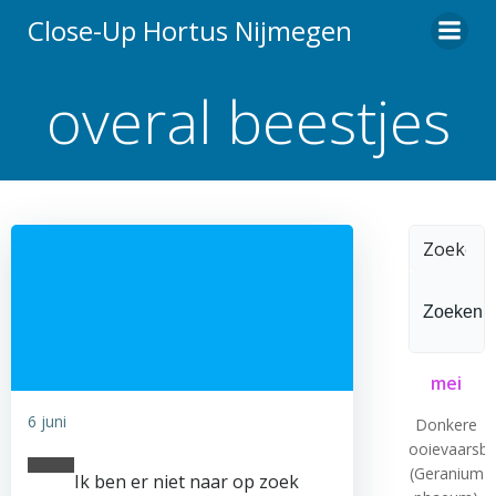
Ga
Close-Up Hortus Nijmegen
naar
de
overal beestjes
inhoud
Zoeken
naar:
mei
6 juni
Donkere
ooievaarsb
(Geranium
Ik ben er niet naar op zoek