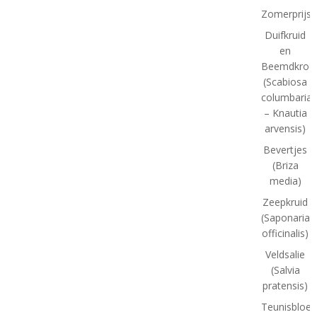
Zomerprijsv
Duifkruid
en
Beemdkroo
(Scabiosa
columbaria
– Knautia
arvensis)
Bevertjes
(Briza
media)
Zeepkruid
(Saponaria
officinalis)
Veldsalie
(Salvia
pratensis)
Teunisbloe