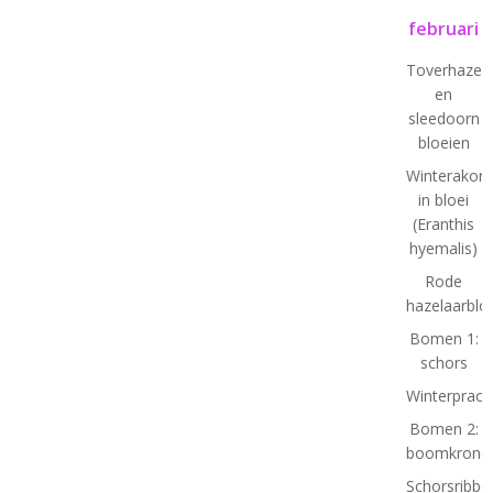
februari
Toverhazela
en
sleedoorn
bloeien
Winterakoni
in bloei
(Eranthis
hyemalis)
Rode
hazelaarbl
Bomen 1:
schors
Winterprach
Bomen 2:
boomkrone
Schorsribbe