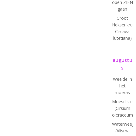
open ZIEN
gaan
Groot
Heksenkruid
Circaea
lutetiana)
-
augustu
s
Weelde in
het
moeras
Moesdistel
(Cirsium
oleraceum)
Waterweegb
(Alisma