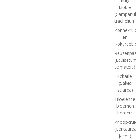
Ruig
klokje
(Campanula
trachelium)
Zonnekruid
en
Kokardeblo
Reuzenpaar
(Equisetum
telmateia)
Scharlei
(Salvia
sclarea)
Bloeiende
bloemen
borders
Knoopkruid
(Centaurea
jacea)