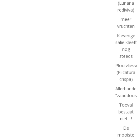
(Lunaria
rediviva)
meer
vruchten
Kleverige
salie kleeft
nog
steeds
Plooivlieswa
(Plicatura
crispa)
Allerhande
“zaaddoosje
Toeval
bestaat
niet…!
De
mooiste