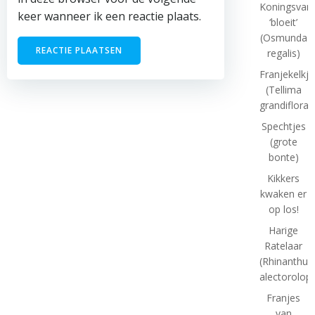
Koningsvar
keer wanneer ik een reactie plaats.
‘bloeit’
(Osmunda
regalis)
Franjekelkje
(Tellima
grandiflora)
Spechtjes
(grote
bonte)
Kikkers
kwaken er
op los!
Harige
Ratelaar
(Rhinanthus
alectorolop
Franjes
van