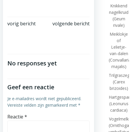
Knikkend
nagelkruid
(Geum
Bericht
Bericht
vorig bericht
volgende bericht
rivale)
Meiklokje
navigatie
navigatie
of
Lelietje-
van-dalen
(Convallaria
No responses yet
majalis)
Trilgraszeg
(Carex
Geef een reactie
brizoides)
Hartgespan
Je e-mailadres wordt niet gepubliceerd.
(Leonurus
Vereiste velden zijn gemarkeerd met
*
cardiaca)
Reactie
*
Vogelmelk
(Ornithogal
umbellatum