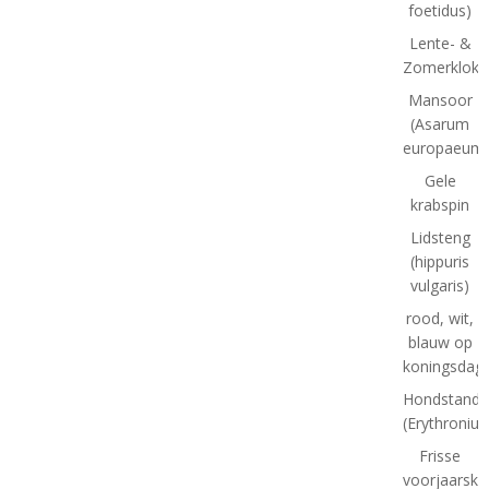
foetidus)
Lente- &
Zomerklokj
Mansoor
(Asarum
europaeum
Gele
krabspin
Lidsteng
(hippuris
vulgaris)
rood, wit,
blauw op
koningsdag
Hondstand
(Erythroniu
Frisse
voorjaarskl