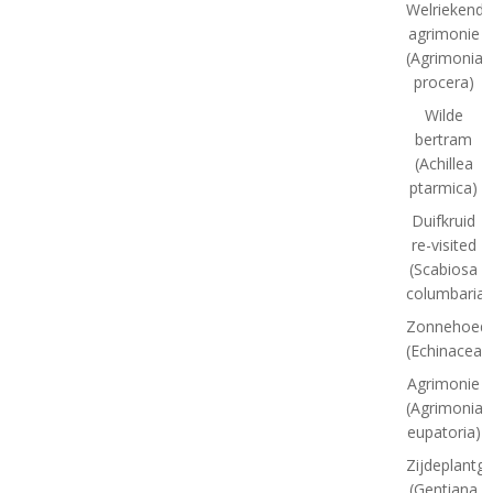
Welriekende
agrimonie
(Agrimonia
procera)
Wilde
bertram
(Achillea
ptarmica)
Duifkruid
re-visited
(Scabiosa
columbaria)
Zonnehoed
(Echinacea)
Agrimonie
(Agrimonia
eupatoria)
Zijdeplantg
(Gentiana