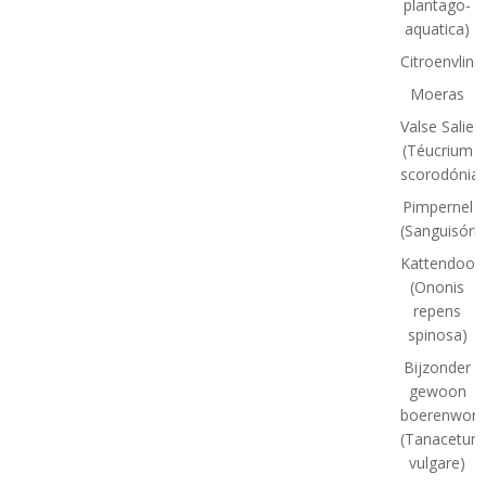
plantago-
aquatica)
Citroenvlind
Moeras
Valse Salie
(Téucrium
scorodónia)
Pimpernel
(Sanguisórb
Kattendoor
(Ononis
repens
spinosa)
Bijzonder
gewoon
boerenworm
(Tanacetum
vulgare)