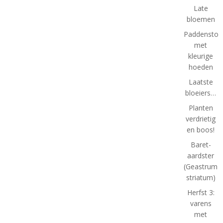
Late
bloemen
Paddenstoe
met
kleurige
hoeden
Laatste
bloeiers…
Planten
verdrietig
en boos!
Baret-
aardster
(Geastrum
striatum)
Herfst 3:
varens
met