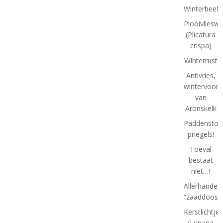
Winterbeeld
Plooivlieswa
(Plicatura
crispa)
Winterrust
Antivries,
wintervoorb
van
Aronskelk
Paddenstoel
priegels!
Toeval
bestaat
niet…!
Allerhande
“zaaddoosje
Kerstlichtjes
(Lunaria