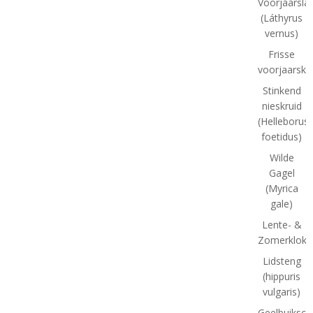
Voorjaarsla
(Láthyrus
vernus)
Frisse
voorjaarskl
Stinkend
nieskruid
(Helleborus
foetidus)
Wilde
Gagel
(Myrica
gale)
Lente- &
Zomerklokj
Lidsteng
(hippuris
vulgaris)
Geelbuiksch