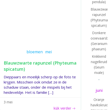
pendula)
Blauwzwart
rapunzel
(Phyteuma
spicatum)
Donkere
ooievaarsb
(Geranium
phaeum)
bloemen
mei
Knikkend
nagelkruid
Blauwzwarte rapunzel (Phyteuma
(Geum
spicatum)
rivale)
Dieppaars en moeilijk scherp op de foto te
-
krijgen. Misschien ook omdat ze in de
schaduw staan, onder de mispels bij het
juni
heideveldje. Het is familie […]
Oranje
3 mei
havikskruid
kijk verder