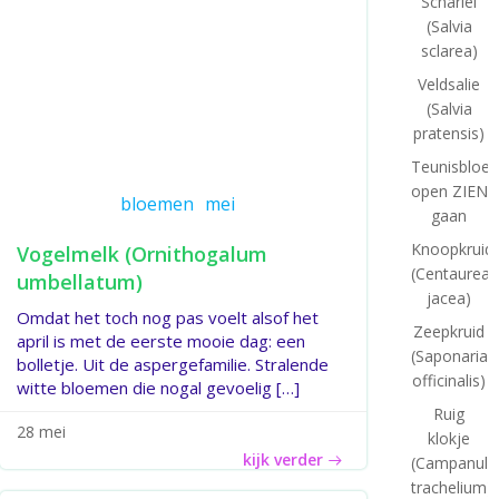
Scharlei
(Salvia
sclarea)
Veldsalie
(Salvia
pratensis)
Teunisbloe
open ZIEN
bloemen
mei
gaan
Knoopkruid
Vogelmelk (Ornithogalum
(Centaurea
umbellatum)
jacea)
Omdat het toch nog pas voelt alsof het
Zeepkruid
april is met de eerste mooie dag: een
(Saponaria
bolletje. Uit de aspergefamilie. Stralende
officinalis)
witte bloemen die nogal gevoelig […]
Ruig
28 mei
klokje
kijk verder
(Campanula
trachelium)