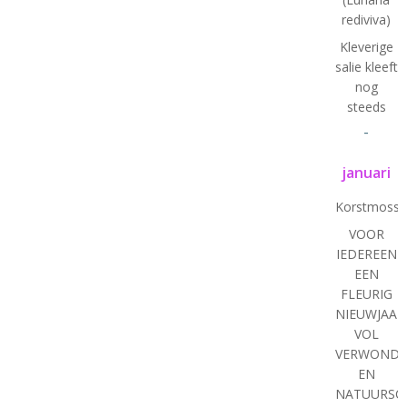
rediviva)
Kleverige
salie kleeft
nog
steeds
-
januari
Korstmosse
VOOR
IEDEREEN
EEN
FLEURIG
NIEUWJAAR
VOL
VERWONDE
EN
NATUURSC