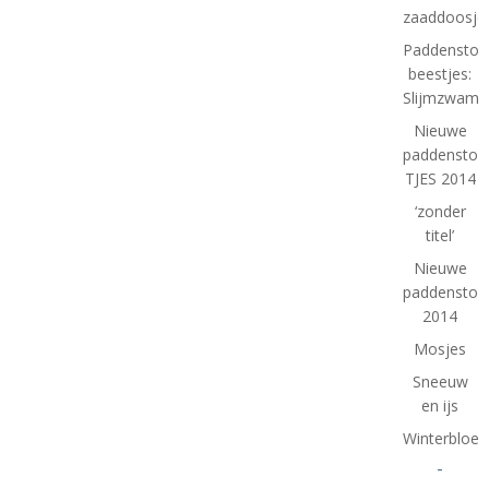
zaaddoosje
Paddenstoe
beestjes:
Slijmzwam
Nieuwe
paddenstoel
TJES 2014
‘zonder
titel’
Nieuwe
paddenstoe
2014
Mosjes
Sneeuw
en ijs
Winterbloe
-