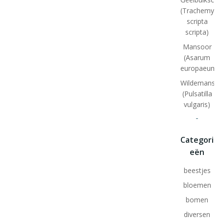
(Trachemys
scripta
scripta)
Mansoor
(Asarum
europaeum
Wildemansk
(Pulsatilla
vulgaris)
-
Categori
eën
beestjes
bloemen
bomen
diversen