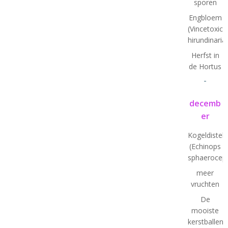
sporen
Engbloem
(Vincetoxic
hirundinaria
Herfst in
de Hortus
-
decemb
er
Kogeldistel
(Echinops
sphaeroceph
meer
vruchten
De
mooiste
kerstballen