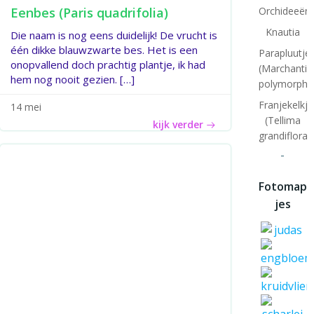
Eenbes (Paris quadrifolia)
Orchideeënt
Knautia
Die naam is nog eens duidelijk! De vrucht is
één dikke blauwzwarte bes. Het is een
Parapluutj
onopvallend doch prachtig plantje, ik had
(Marchantia
hem nog nooit gezien. […]
polymorpha
Franjekelkje
14 mei
(Tellima
kijk verder
grandiflora)
-
Fotomap
jes