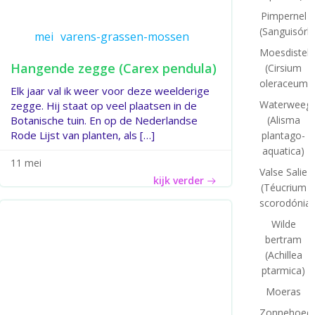
Pimpernel
(Sanguisórb
mei
varens-grassen-mossen
Moesdistel
Hangende zegge (Carex pendula)
(Cirsium
oleraceum)
Elk jaar val ik weer voor deze weelderige
Waterweegb
zegge. Hij staat op veel plaatsen in de
(Alisma
Botanische tuin. En op de Nederlandse
Rode Lijst van planten, als […]
plantago-
aquatica)
11 mei
Valse Salie
kijk verder
(Téucrium
scorodónia)
Wilde
bertram
(Achillea
ptarmica)
Moeras
Zonnehoed