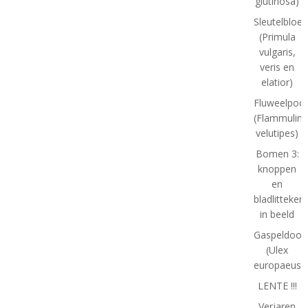
glutinosa)
Sleutelbloe
(Primula
vulgaris,
veris en
elatior)
Fluweelpoot
(Flammulina
velutipes)
Bomen 3:
knoppen
en
bladlitteken
in beeld
Gaspeldoor
(Ulex
europaeus)
LENTE !!!
Verjaren