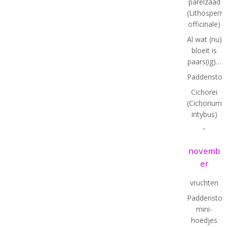
parelzaad
(Lithosper
officinale)
Al wat (nu)
bloeit is
paars(ig)…
Paddenstoe
Cichorei
(Cichorium
intybus)
-
novemb
er
vruchten
Paddenstoel
mini-
hoedjes