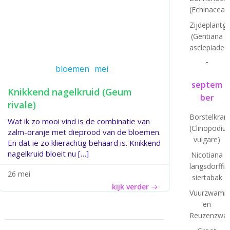
(Echinacea)
Zijdeplantg
(Gentiana
asclepiadea
-
bloemen
mei
septem
Knikkend nagelkruid (Geum
ber
rivale)
Borstelkran
Wat ik zo mooi vind is de combinatie van
(Clinopodiu
zalm-oranje met dieprood van de bloemen.
vulgare)
En dat ie zo klierachtig behaard is. Knikkend
nagelkruid bloeit nu […]
Nicotiana
langsdorffii:
26 mei
siertabak
kijk verder
Vuurzwamm
en
Reuzenzwa