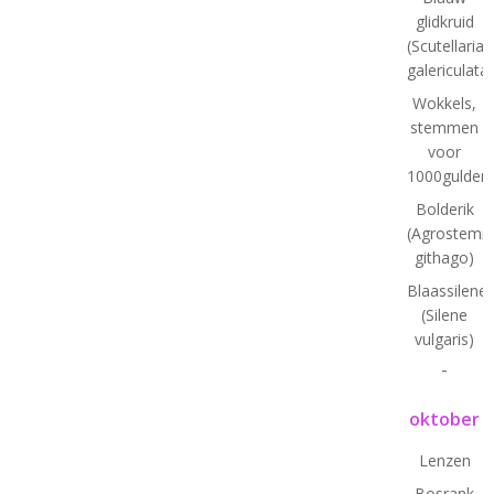
glidkruid
(Scutellaria
galericulata)
Wokkels,
stemmen
voor
1000gulden(
Bolderik
(Agrostem
githago)
Blaassilene
(Silene
vulgaris)
-
oktober
Lenzen
Bosrank