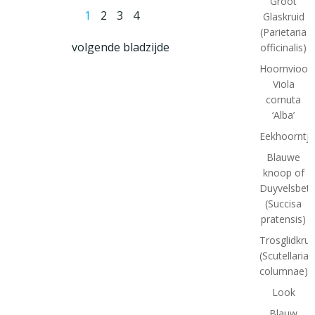
Groot
Berichten
Pagina
Pagina
Pagina
Pagina
1
2
3
4
Glaskruid
(Parietaria
Berichten
navigatie
volgende bladzijde
officinalis)
Hoornviooltj
navigatie
Viola
cornuta
‘Alba’
Eekhoorntj
Blauwe
knoop of
Duyvelsbet
(Succisa
pratensis)
Trosglidkrui
(Scutellaria
columnae)
Look
Blauw