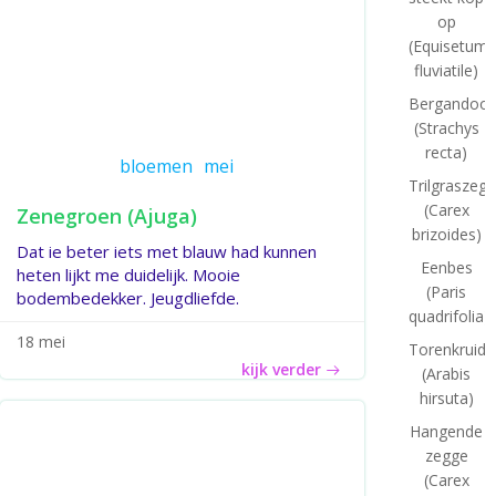
op
(Equisetum
fluviatile)
Bergandoor
(Strachys
recta)
bloemen
mei
Trilgraszeg
(Carex
Zenegroen (Ajuga)
brizoides)
Dat ie beter iets met blauw had kunnen
Eenbes
heten lijkt me duidelijk. Mooie
(Paris
bodembedekker. Jeugdliefde.
quadrifolia)
18 mei
Torenkruid
kijk verder
(Arabis
hirsuta)
Hangende
zegge
(Carex