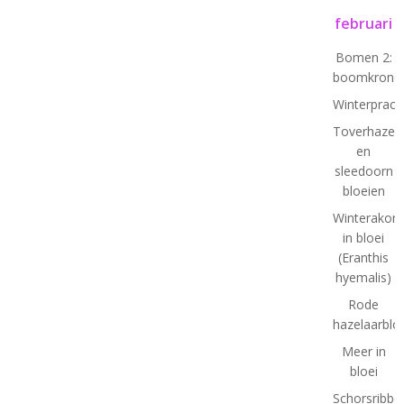
februari
Bomen 2:
boomkrone
Winterprach
Toverhazela
en
sleedoorn
bloeien
Winterakoni
in bloei
(Eranthis
hyemalis)
Rode
hazelaarbl
Meer in
bloei
Schorsribbe