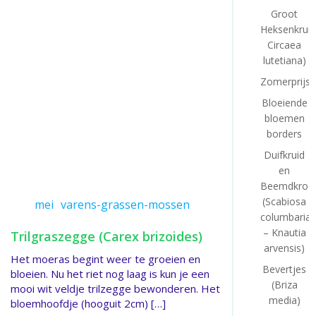
Groot
Heksenkruid
Circaea
lutetiana)
Zomerprijsv
Bloeiende
bloemen
borders
Duifkruid
en
Beemdkroo
(Scabiosa
mei
varens-grassen-mossen
columbaria
– Knautia
Trilgraszegge (Carex brizoides)
arvensis)
Het moeras begint weer te groeien en
Bevertjes
bloeien. Nu het riet nog laag is kun je een
(Briza
mooi wit veldje trilzegge bewonderen. Het
media)
bloemhoofdje (hooguit 2cm) […]