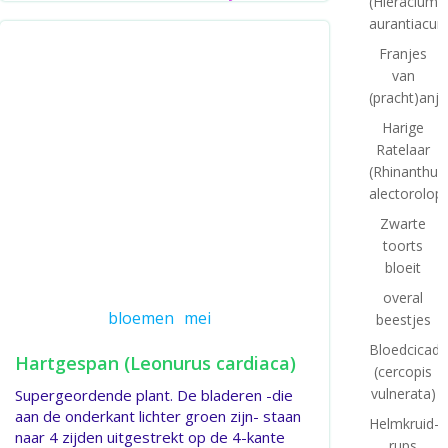
(Hieracium
aurantiacum
Franjes
van
(pracht)anje
Harige
Ratelaar
(Rhinanthus
alectorolop
Zwarte
toorts
bloeit
overal
bloemen
mei
beestjes
Bloedcicade
Hartgespan (Leonurus cardiaca)
(cercopis
vulnerata)
Supergeordende plant. De bladeren -die
aan de onderkant lichter groen zijn- staan
Helmkruid-
naar 4 zijden uitgestrekt op de 4-kante
rups