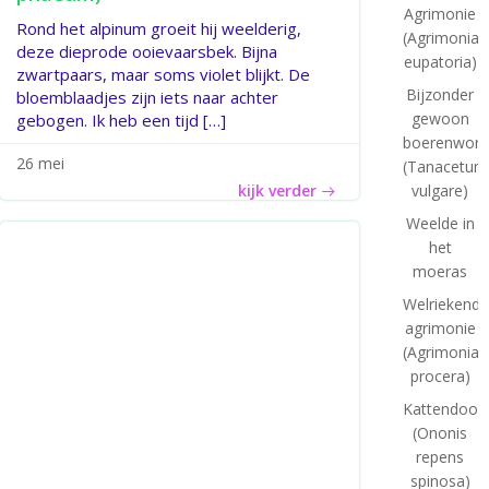
Agrimonie
Rond het alpinum groeit hij weelderig,
(Agrimonia
deze dieprode ooievaarsbek. Bijna
eupatoria)
zwartpaars, maar soms violet blijkt. De
Bijzonder
bloemblaadjes zijn iets naar achter
gewoon
gebogen. Ik heb een tijd […]
boerenworm
26 mei
(Tanacetum
vulgare)
kijk verder
Weelde in
het
moeras
Welriekende
agrimonie
(Agrimonia
procera)
Kattendoor
(Ononis
repens
spinosa)