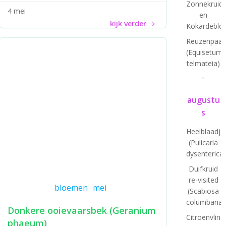
Zonnekruid
4 mei
en
kijk verder
Kokardeblo
Reuzenpaar
(Equisetum
telmateia)
-
augustu
s
Heelblaadje
(Pulicaria
dysenterica)
Duifkruid
re-visited
bloemen
mei
(Scabiosa
columbaria)
Donkere ooievaarsbek (Geranium
Citroenvlind
phaeum)