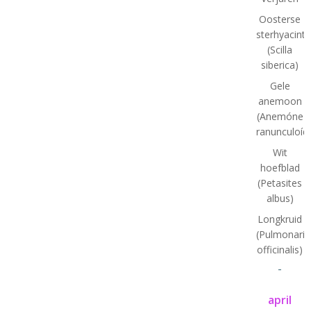
Oosterse
sterhyacint
(Scilla
siberica)
Gele
anemoon
(Anemóne
ranunculoíd
Wit
hoefblad
(Petasites
albus)
Longkruid
(Pulmonaria
officinalis)
-
april