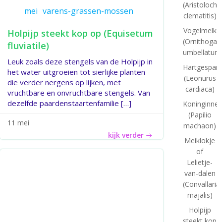
(Aristolochi
mei
varens-grassen-mossen
clematitis)
Vogelmelk
Holpijp steekt kop op (Equisetum
(Ornithogal
fluviatile)
umbellatum
Leuk zoals deze stengels van de Holpijp in
Hartgespan
het water uitgroeien tot sierlijke planten
(Leonurus
die verder nergens op lijken, met
cardiaca)
vruchtbare en onvruchtbare stengels. Van
dezelfde paardenstaartenfamilie […]
Koninginne
(Papilio
11 mei
machaon)
kijk verder
Meiklokje
of
Lelietje-
van-dalen
(Convallaria
majalis)
Holpijp
steekt kop