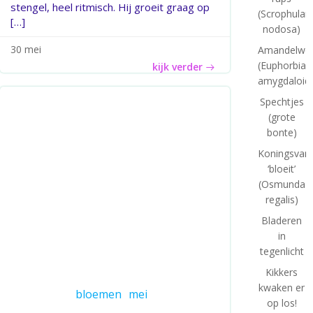
stengel, heel ritmisch. Hij groeit graag op
(Scrophulari
[…]
nodosa)
30 mei
Amandelwol
(Euphorbia
kijk verder
amygdaloid
Spechtjes
(grote
bonte)
Koningsvar
‘bloeit’
(Osmunda
regalis)
Bladeren
in
tegenlicht
Kikkers
kwaken er
bloemen
mei
op los!