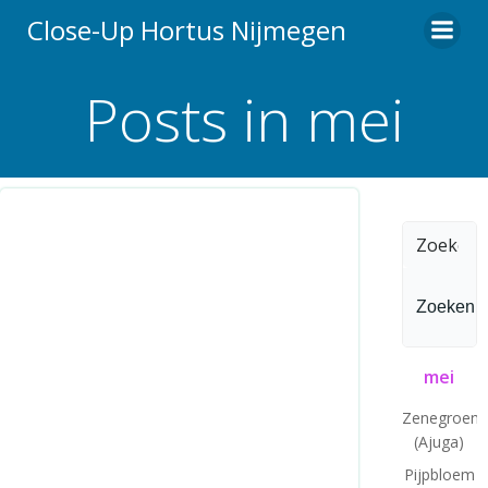
Ga
Close-Up Hortus Nijmegen
naar
de
Posts in mei
inhoud
Zoeken
naar:
mei
Zenegroen
(Ajuga)
Pijpbloem