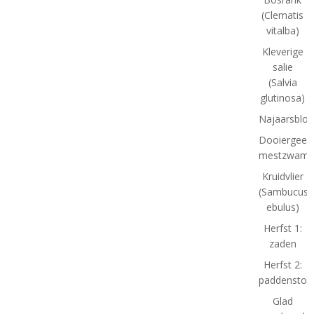
(Clematis
vitalba)
Kleverige
salie
(Salvia
glutinosa)
Najaarsbloe
Dooiergeel
mestzwamm
Kruidvlier
(Sambucus
ebulus)
Herfst 1:
zaden
Herfst 2:
paddenstoe
Glad