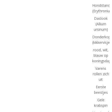
Hondstand
(Erythroniu
Daslook
(Allium
ursinum)
Donderkopj
(kikkervisjes
rood, wit,
blauw op
koningsdag
Varens
rollen zich
uit
Eerste
beestjes
Gele
krabspin