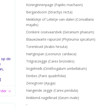
Koninginnenpage (Papilio machaon)
Bergandoorn (Strachys recta)
Meiklokje of Lelietje-van-dalen (Convallaria
majalis)
Donkere ooievaarsbek (Geranium phaeum)
Blauwzwarte rapunzel (Phyteuma spicatum)
Torenkruid (Arabis hirsuta)
Hartgespan (Leonurus cardiaca)
p op de
Trilgraszegge (Carex brizoides)
k
Vogelmelk (Ornithogalum umbellatum)
an,
Eenbes (Paris quadrifolia)
]
Zenegroen (Ajuga)
Hangende zegge (Carex pendula)
erder
Knikkend nagelkruid (Geum rivale)
-