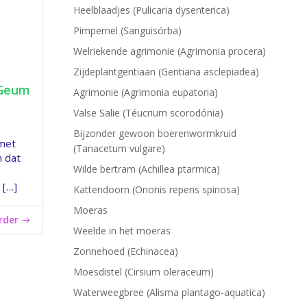
Heelblaadjes (Pulicaria dysenterica)
Pimpernel (Sanguisórba)
Welriekende agrimonie (Agrimonia procera)
Zijdeplantgentiaan (Gentiana asclepiadea)
(Geum
Agrimonie (Agrimonia eupatoria)
Valse Salie (Téucrium scorodónia)
Bijzonder gewoon boerenwormkruid
 met
(Tanacetum vulgare)
n dat
Wilde bertram (Achillea ptarmica)
 […]
Kattendoorn (Ononis repens spinosa)
Moeras
erder
Weelde in het moeras
Zonnehoed (Echinacea)
Moesdistel (Cirsium oleraceum)
Waterweegbree (Alisma plantago-aquatica)