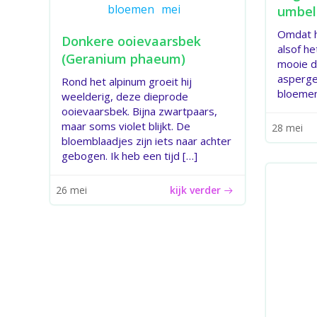
bloemen
mei
umbel
Omdat h
Donkere ooievaarsbek
alsof he
(Geranium phaeum)
mooie da
aspergef
Rond het alpinum groeit hij
bloemen
weelderig, deze dieprode
ooievaarsbek. Bijna zwartpaars,
maar soms violet blijkt. De
28 mei
bloemblaadjes zijn iets naar achter
gebogen. Ik heb een tijd […]
kijk verder
26 mei