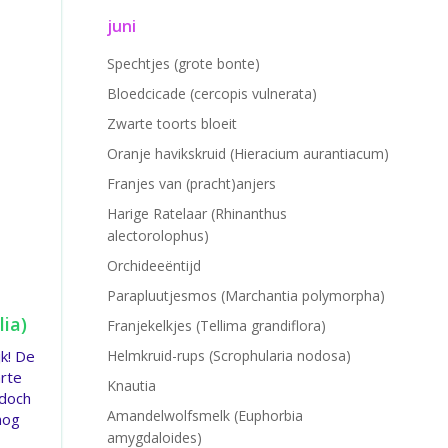
juni
Spechtjes (grote bonte)
Bloedcicade (cercopis vulnerata)
Zwarte toorts bloeit
Oranje havikskruid (Hieracium aurantiacum)
Franjes van (pracht)anjers
Harige Ratelaar (Rhinanthus
alectorolophus)
Orchideeëntijd
Parapluutjesmos (Marchantia polymorpha)
lia)
Franjekelkjes (Tellima grandiflora)
jk! De
Helmkruid-rups (Scrophularia nodosa)
arte
Knautia
 doch
Amandelwolfsmelk (Euphorbia
nog
amygdaloides)