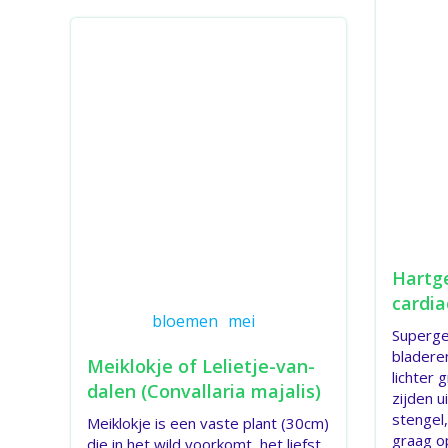
Hartg
cardia
bloemen
mei
Superge
bladere
Meiklokje of Lelietje-van-
lichter 
dalen (Convallaria majalis)
zijden 
stengel,
Meiklokje is een vaste plant (30cm)
graag o
die in het wild voorkomt, het liefst