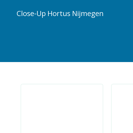
Ga
naar
Close-Up Hortus Nijmegen
de
inhoud