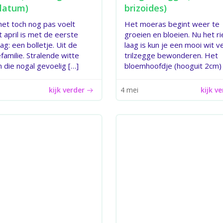
latum)
brizoides)
et toch nog pas voelt
Het moeras begint weer te
t april is met de eerste
groeien en bloeien. Nu het ri
g: een bolletje. Uit de
laag is kun je een mooi wit v
amilie. Stralende witte
trilzegge bewonderen. Het
 die nogal gevoelig […]
bloemhoofdje (hooguit 2cm) 
kijk verder
kijk v
4 mei