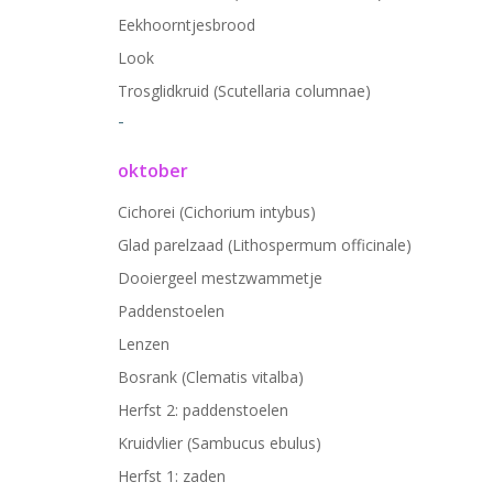
Eekhoorntjesbrood
Look
Trosglidkruid (Scutellaria columnae)
-
oktober
Cichorei (Cichorium intybus)
Glad parelzaad (Lithospermum officinale)
Dooiergeel mestzwammetje
Paddenstoelen
Lenzen
Bosrank (Clematis vitalba)
Herfst 2: paddenstoelen
Kruidvlier (Sambucus ebulus)
Herfst 1: zaden