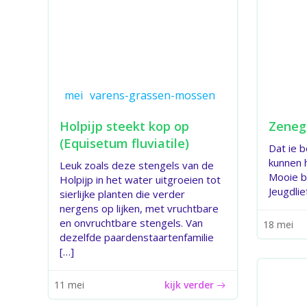
mei
varens-grassen-mossen
Holpijp steekt kop op
Zeneg
(Equisetum fluviatile)
Dat ie 
kunnen h
Leuk zoals deze stengels van de
Mooie 
Holpijp in het water uitgroeien tot
Jeugdlie
sierlijke planten die verder
nergens op lijken, met vruchtbare
en onvruchtbare stengels. Van
18 mei
dezelfde paardenstaartenfamilie
[…]
kijk verder
11 mei