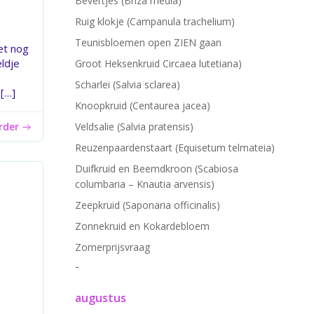
Bevertjes (Briza media)
Ruig klokje (Campanula trachelium)
Teunisbloemen open ZIEN gaan
et nog
eldje
Groot Heksenkruid Circaea lutetiana)
Scharlei (Salvia sclarea)
[…]
Knoopkruid (Centaurea jacea)
erder
Veldsalie (Salvia pratensis)
Reuzenpaardenstaart (Equisetum telmateia)
Duifkruid en Beemdkroon (Scabiosa
columbaria – Knautia arvensis)
Zeepkruid (Saponaria officinalis)
Zonnekruid en Kokardebloem
Zomerprijsvraag
-
augustus