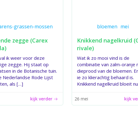
arens-grassen-mossen
bloemen
mei
nde zegge (Carex
Knikkend nagelkruid 
la)
rivale)
 val ik weer voor deze
Wat ik zo mooi vind is de
ige zegge. Hij staat op
combinatie van zalm-oranje
atsen in de Botanische tuin.
dieprood van de bloemen. E
e Nederlandse Rode Lijst
ie zo klierachtig behaard is.
ten, als […]
Knikkend nagelkruid bloeit nu
kijk verder
kijk v
26 mei