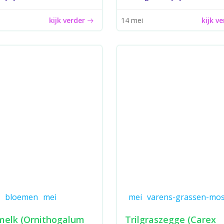
kijk verder
kijk v
14 mei
bloemen
mei
mei
varens-grassen-mo
melk (Ornithogalum
Trilgraszegge (Carex