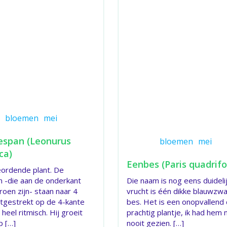
bloemen
mei
espan (Leonurus
bloemen
mei
ca)
Eenbes (Paris quadrifo
ordende plant. De
n -die aan de onderkant
Die naam is nog eens duideli
groen zijn- staan naar 4
vrucht is één dikke blauwzw
uitgestrekt op de 4-kante
bes. Het is een onopvallend
 heel ritmisch. Hij groeit
prachtig plantje, ik had hem 
p […]
nooit gezien. […]