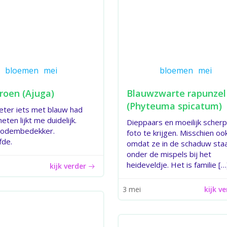
bloemen
mei
bloemen
mei
roen (Ajuga)
Blauwzwarte rapunzel
(Phyteuma spicatum)
beter iets met blauw had
eten lijkt me duidelijk.
Dieppaars en moeilijk scher
bodembedekker.
foto te krijgen. Misschien oo
fde.
omdat ze in de schaduw sta
onder de mispels bij het
heideveldje. Het is familie […
kijk verder
kijk v
3 mei