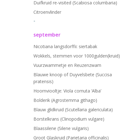
Duifkruid re-visited (Scabiosa columbaria)
Citroenvlinder
-
september
Nicotiana langsdorffii: siertabak
Wokkels, stemmen voor 1000gulden(kruid)
Vuurzwammetje en Reuzenzwam
Blauwe knoop of Duyvelsbete (Succisa
pratensis)
Hoornviooltje: Viola cornuta ‘Alba’
Bolderik (Agrostemma githago)
Blauw glidkruid (Scutellaria galericulata)
Borstelkrans (Clinopodium vulgare)
Blaassilene (Silene vulgaris)
Groot Glaskruid (Parietaria officinalis)