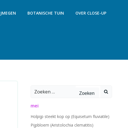
IJMEGEN
BOTANISCHE TUIN
OVER CLOSE-UP
Zoeken
naar:
mei
Holpijp steekt kop op (Equisetum fluviatile)
Pijpbloem (Aristolochia clematitis)