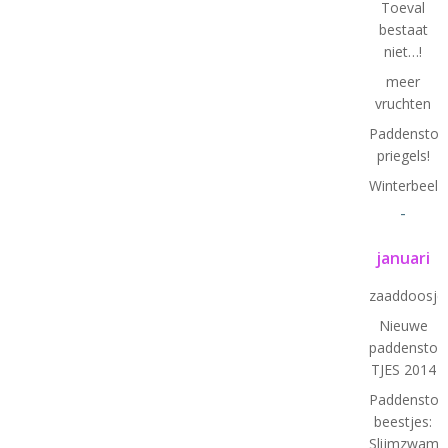
Toeval
bestaat
niet…!
meer
vruchten
Paddenstoel
priegels!
Winterbeeld
-
januari
zaaddoosje
Nieuwe
paddenstoel
TJES 2014
Paddenstoe
beestjes:
Slijmzwam