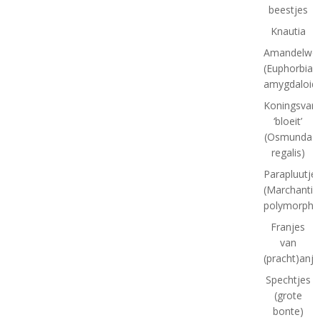
beestjes
Knautia
Amandelwol
(Euphorbia
amygdaloid
Koningsvar
‘bloeit’
(Osmunda
regalis)
Parapluutj
(Marchantia
polymorpha
Franjes
van
(pracht)anje
Spechtjes
(grote
bonte)