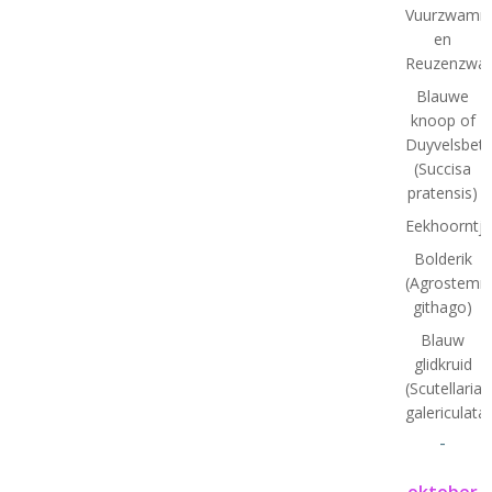
Vuurzwamm
en
Reuzenzwa
Blauwe
knoop of
Duyvelsbet
(Succisa
pratensis)
Eekhoorntj
Bolderik
(Agrostem
githago)
Blauw
glidkruid
(Scutellaria
galericulata)
-
oktober