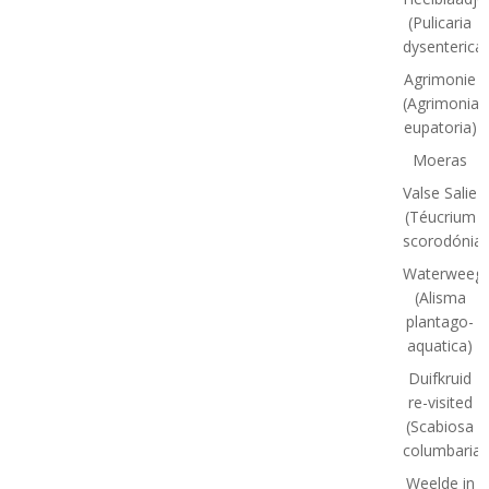
(Pulicaria
dysenterica)
Agrimonie
(Agrimonia
eupatoria)
Moeras
Valse Salie
(Téucrium
scorodónia)
Waterweegb
(Alisma
plantago-
aquatica)
Duifkruid
re-visited
(Scabiosa
columbaria)
Weelde in