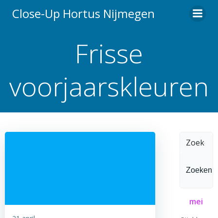
Ga
Close-Up Hortus Nijmegen
naar
de
Frisse
inhoud
voorjaarskleuren
Zoeken
naar:
mei