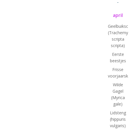
-
april
Geelbuiksch
(Trachemys
scripta
scripta)
Eerste
beestjes
Frisse
voorjaarskl
Wilde
Gagel
(Myrica
gale)
Lidsteng
(hippuris
vulgaris)