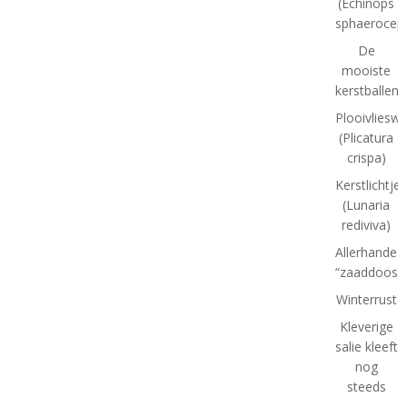
(Echinops
sphaeroceph
De
mooiste
kerstballen
Plooivlieswa
(Plicatura
crispa)
Kerstlichtjes
(Lunaria
rediviva)
Allerhande
“zaaddoosje
Winterrust
Kleverige
salie kleeft
nog
steeds