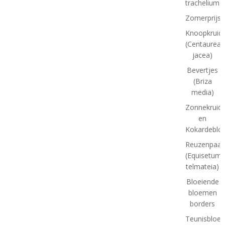
trachelium)
Zomerprijsv
Knoopkruid
(Centaurea
jacea)
Bevertjes
(Briza
media)
Zonnekruid
en
Kokardeblo
Reuzenpaar
(Equisetum
telmateia)
Bloeiende
bloemen
borders
Teunisbloe