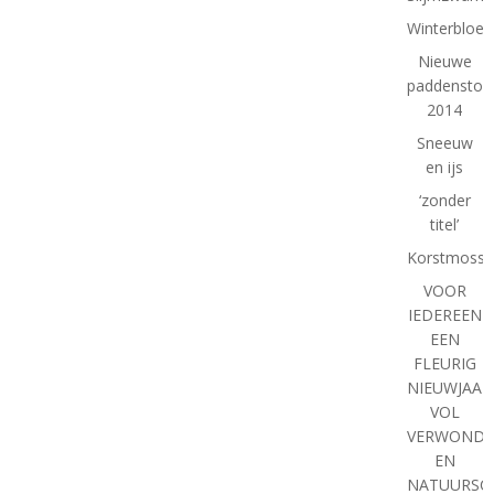
Winterbloe
Nieuwe
paddenstoe
2014
Sneeuw
en ijs
‘zonder
titel’
Korstmosse
VOOR
IEDEREEN
EEN
FLEURIG
NIEUWJAAR
VOL
VERWONDE
EN
NATUURSC