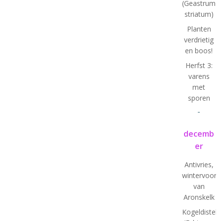
(Geastrum
striatum)
Planten
verdrietig
en boos!
Herfst 3:
varens
met
sporen
-
decemb
er
Antivries,
wintervoorb
van
Aronskelk
Kogeldistel