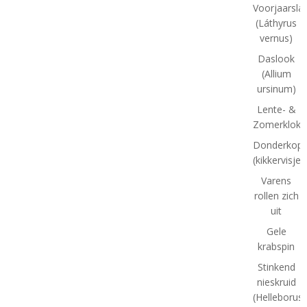
Voorjaarsla
(Láthyrus
vernus)
Daslook
(Allium
ursinum)
Lente- &
Zomerklokj
Donderkopj
(kikkervisjes
Varens
rollen zich
uit
Gele
krabspin
Stinkend
nieskruid
(Helleborus