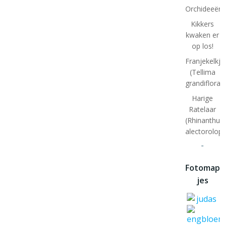
Orchideeënt
Kikkers
kwaken er
op los!
Franjekelkje
(Tellima
grandiflora)
Harige
Ratelaar
(Rhinanthus
alectorolop
-
Fotomap
jes