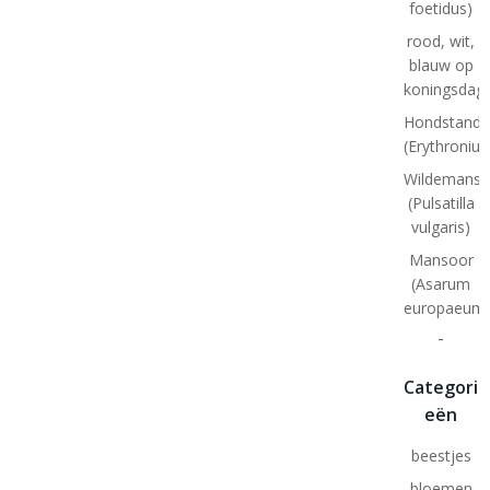
foetidus)
rood, wit,
blauw op
koningsdag
Hondstand
(Erythroniu
Wildemansk
(Pulsatilla
vulgaris)
Mansoor
(Asarum
europaeum
-
Categori
eën
beestjes
bloemen