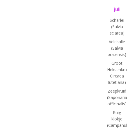
juli
Scharlei
(Salvia
sclarea)
Veldsalie
(Salvia
pratensis)
Groot
Heksenkruid
Circaea
lutetiana)
Zeepkruid
(Saponaria
officinalis)
Ruig
klokje
(Campanula