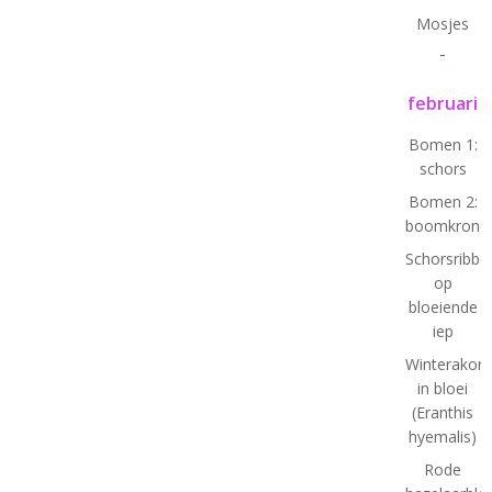
Mosjes
-
februari
Bomen 1:
schors
Bomen 2:
boomkrone
Schorsribbe
op
bloeiende
iep
Winterakoni
in bloei
(Eranthis
hyemalis)
Rode