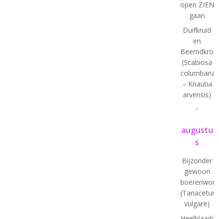
open ZIEN
gaan
Duifkruid
en
Beemdkroo
(Scabiosa
columbaria
– Knautia
arvensis)
-
augustu
s
Bijzonder
gewoon
boerenworm
(Tanacetum
vulgare)
Heelblaadje