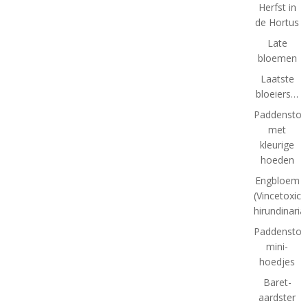
Herfst in
de Hortus
Late
bloemen
Laatste
bloeiers…
Paddenstoe
met
kleurige
hoeden
Engbloem
(Vincetoxic
hirundinaria
Paddenstoel
mini-
hoedjes
Baret-
aardster