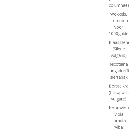
columnae)
Wokkels,
stemmen
voor
1000gulden(
Blaassilene
(Silene
vulgaris)
Nicotiana
langsdorffii:
siertabak
Borstelkran
(Clinopodiu
vulgare)
Hoornviooltj
Viola
cornuta
‘Alba’