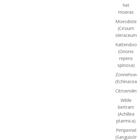
het
moeras
Moesdistel
(Cirsium
oleraceum)
Kattendoor
(Ononis
repens
spinosa)
Zonnehoed
(Echinacea)
Citroenvlind
Wilde
bertram
(Achillea
ptarmica)
Pimpernel
(Sanguisórb