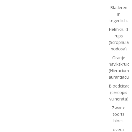
Bladeren
in
tegenlicht
Helmkruid-
rups
(Scrophulari
nodosa)
Oranje
havikskruid
(Hieracium
aurantiacum
Bloedcicade
(cercopis
vulnerata)
Zwarte
toorts
bloeit
overal