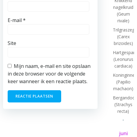
Knikkend
nagelkruid
(Geum
E-mail
*
rivale)
Trilgraszeg
(Carex
Site
brizoides)
Hartgespan
(Leonurus
Mijn naam, e-mail en site opslaan
cardiaca)
in deze browser voor de volgende
Koninginne
keer wanneer ik een reactie plaats.
(Papilio
machaon)
Bergandoor
(Strachys
recta)
-
juni