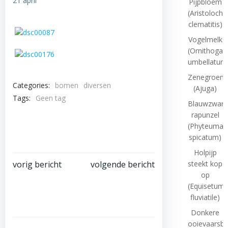
21 april
Pijpbloem
(Aristolochi
clematitis)
Vogelmelk
(Ornithogal
umbellatum
Zenegroen
Categories:
bomen
diversen
(Ajuga)
Tags:
Geen tag
Blauwzwart
rapunzel
(Phyteuma
spicatum)
Holpijp
Bericht
Bericht
vorig bericht
volgende bericht
steekt kop
op
navigatie
navigatie
(Equisetum
fluviatile)
Donkere
ooievaarsb