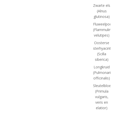
Zwarte els
(Alnus
glutinosa)
Fluweelpoot
(Flammulina
velutipes)
Oosterse
sterhyacint
(Scilla
siberica)
Longkruid
(Pulmonaria
officinalis)
Sleutelbloe
(Primula
vulgaris,
veris en
elatior)