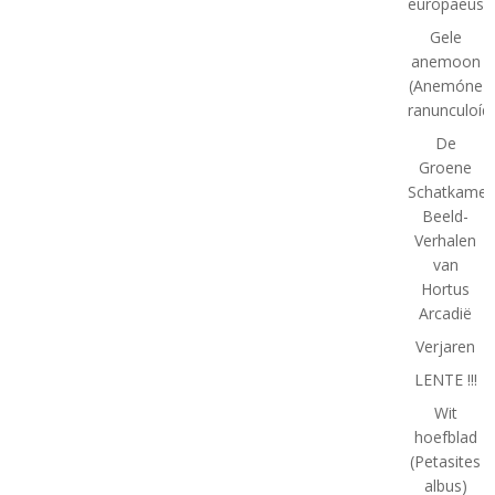
europaeus)
Gele
anemoon
(Anemóne
ranunculoíd
De
Groene
Schatkamer
Beeld-
Verhalen
van
Hortus
Arcadië
Verjaren
LENTE !!!
Wit
hoefblad
(Petasites
albus)