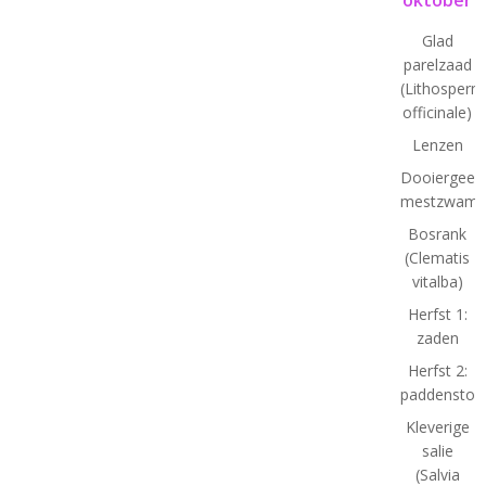
Glad
parelzaad
(Lithosper
officinale)
Lenzen
Dooiergeel
mestzwamm
Bosrank
(Clematis
vitalba)
Herfst 1:
zaden
Herfst 2:
paddenstoe
Kleverige
salie
(Salvia