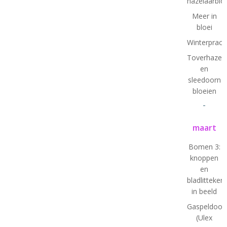
hazelaarbl
Meer in
bloei
Winterprach
Toverhazela
en
sleedoorn
bloeien
-
maart
Bomen 3:
knoppen
en
bladlitteken
in beeld
Gaspeldoor
(Ulex