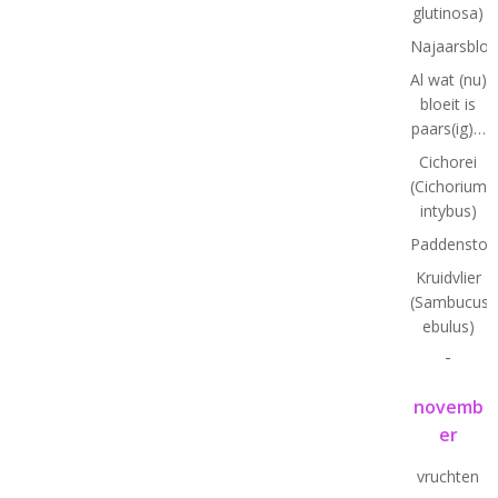
glutinosa)
Najaarsbloe
Al wat (nu)
bloeit is
paars(ig)…
Cichorei
(Cichorium
intybus)
Paddenstoe
Kruidvlier
(Sambucus
ebulus)
-
novemb
er
vruchten