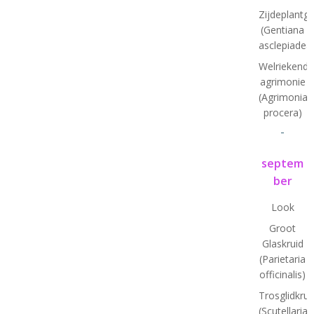
Zijdeplantg
(Gentiana
asclepiadea
Welriekende
agrimonie
(Agrimonia
procera)
-
septem
ber
Look
Groot
Glaskruid
(Parietaria
officinalis)
Trosglidkrui
(Scutellaria