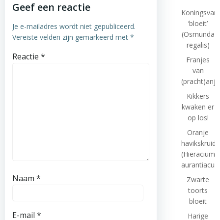
Geef een reactie
Koningsvar
‘bloeit’
Je e-mailadres wordt niet gepubliceerd.
(Osmunda
Vereiste velden zijn gemarkeerd met
*
regalis)
Reactie
*
Franjes
van
(pracht)anje
Kikkers
kwaken er
op los!
Oranje
havikskruid
(Hieracium
aurantiacum
Naam
*
Zwarte
toorts
bloeit
E-mail
*
Harige