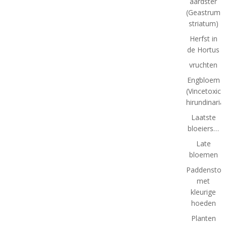
aardster
(Geastrum
striatum)
Herfst in
de Hortus
vruchten
Engbloem
(Vincetoxic
hirundinaria
Laatste
bloeiers…
Late
bloemen
Paddenstoe
met
kleurige
hoeden
Planten