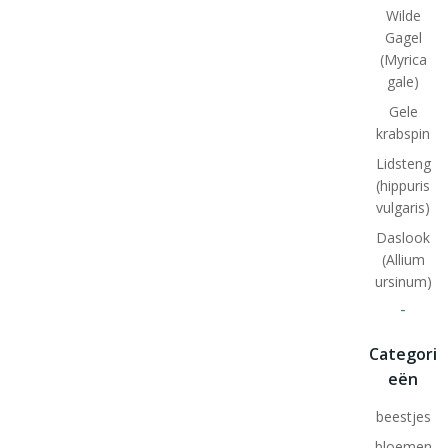
Wilde
Gagel
(Myrica
gale)
Gele
krabspin
Lidsteng
(hippuris
vulgaris)
Daslook
(Allium
ursinum)
-
Categori
eën
beestjes
bloemen