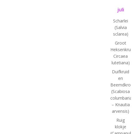
juli
Scharlei
(Salvia
sclarea)
Groot
Heksenkruid
Circaea
lutetiana)
Duifkruid
en
Beemdkroo
(Scabiosa
columbaria
– Knautia
arvensis)
Ruig
klokje
(Campanula