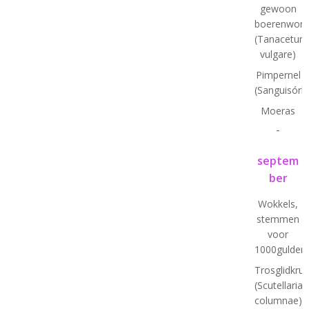
gewoon
boerenworm
(Tanacetum
vulgare)
Pimpernel
(Sanguisórb
Moeras
-
septem
ber
Wokkels,
stemmen
voor
1000gulden(
Trosglidkrui
(Scutellaria
columnae)