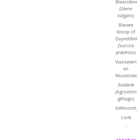
Blaassilene
(Silene
vulgaris)
Blauwe
knoop of
Duyvelsbet
(Succisa
pratensis)
Vuurzwamm
en
Reuzenzwa
Bolderik
(Agrostem
githago)
Eekhoorntj
Look
-
oktober