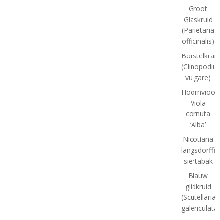
Groot
Glaskruid
(Parietaria
officinalis)
Borstelkran
(Clinopodiu
vulgare)
Hoornviooltj
Viola
cornuta
‘Alba’
Nicotiana
langsdorffii:
siertabak
Blauw
glidkruid
(Scutellaria
galericulata)