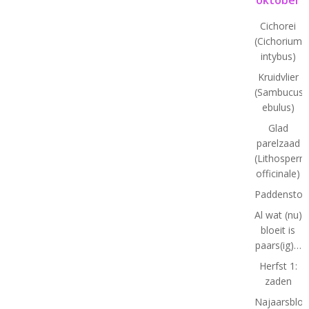
Cichorei
(Cichorium
intybus)
Kruidvlier
(Sambucus
ebulus)
Glad
parelzaad
(Lithosper
officinale)
Paddenstoe
Al wat (nu)
bloeit is
paars(ig)…
Herfst 1:
zaden
Najaarsbloe