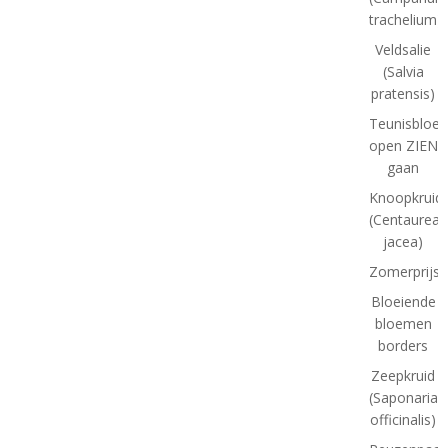
trachelium)
Veldsalie
(Salvia
pratensis)
Teunisbloe
open ZIEN
gaan
Knoopkruid
(Centaurea
jacea)
Zomerprijsv
Bloeiende
bloemen
borders
Zeepkruid
(Saponaria
officinalis)