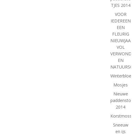
TJES 2014
VOOR
IEDEREEN
EEN
FLEURIG
NIEUWJAAR
VOL
VERWONDE
EN
NATUURSC
Winterbloe
Mosjes
Nieuwe
paddenstoe
2014
Korstmosse
Sneeuw
en ijs