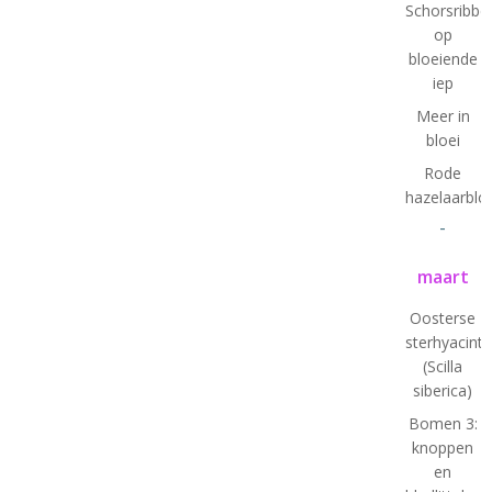
Schorsribbe
op
bloeiende
iep
Meer in
bloei
Rode
hazelaarbl
-
maart
Oosterse
sterhyacint
(Scilla
siberica)
Bomen 3:
knoppen
en