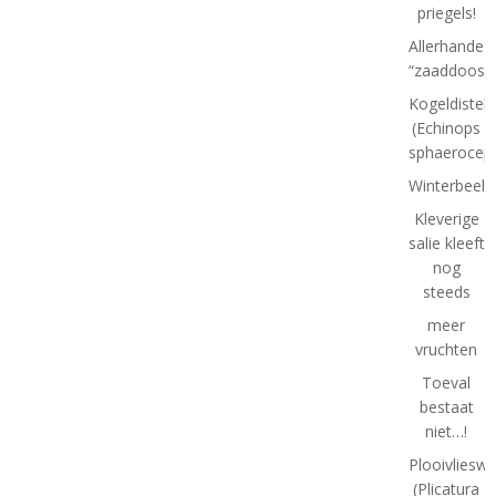
priegels!
Allerhande
“zaaddoosje
Kogeldistel
(Echinops
sphaeroceph
Winterbeeld
Kleverige
salie kleeft
nog
steeds
meer
vruchten
Toeval
bestaat
niet…!
Plooivlieswa
(Plicatura