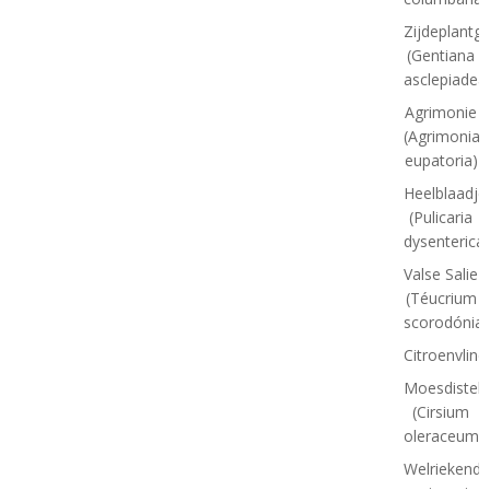
Zijdeplantg
(Gentiana
asclepiadea
Agrimonie
(Agrimonia
eupatoria)
Heelblaadje
(Pulicaria
dysenterica)
Valse Salie
(Téucrium
scorodónia)
Citroenvlind
Moesdistel
(Cirsium
oleraceum)
Welriekende