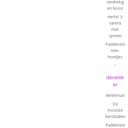
verdrietig
en boos!
Herfst 3:
varens
met
sporen
Paddenstoel
mini-
hoedjes
-
decemb
er
Winterrust
De
mooiste
kerstballen
Paddenstoel