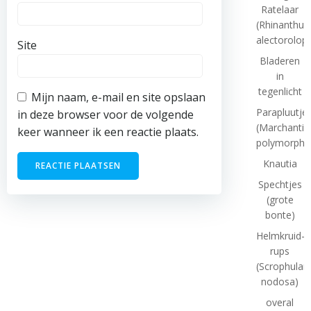
Ratelaar
(Rhinanthus
alectorolop
Site
Bladeren
in
tegenlicht
Mijn naam, e-mail en site opslaan
Parapluutj
in deze browser voor de volgende
(Marchantia
keer wanneer ik een reactie plaats.
polymorpha
Knautia
Spechtjes
(grote
bonte)
Helmkruid-
rups
(Scrophulari
nodosa)
overal