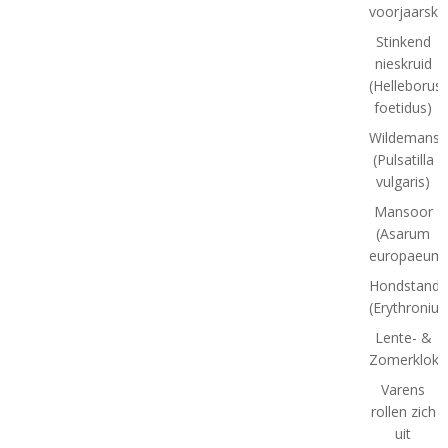
voorjaarskl
Stinkend
nieskruid
(Helleborus
foetidus)
Wildemansk
(Pulsatilla
vulgaris)
Mansoor
(Asarum
europaeum
Hondstand
(Erythroniu
Lente- &
Zomerklokj
Varens
rollen zich
uit