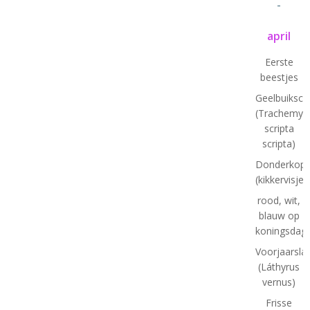
-
april
Eerste
beestjes
Geelbuiksch
(Trachemys
scripta
scripta)
Donderkopj
(kikkervisjes
rood, wit,
blauw op
koningsdag
Voorjaarsla
(Láthyrus
vernus)
Frisse