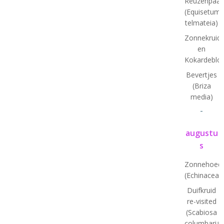
Reuzenpaar
(Equisetum
telmateia)
Zonnekruid
en
Kokardeblo
Bevertjes
(Briza
media)
-
augustu
s
Zonnehoed
(Echinacea)
Duifkruid
re-visited
(Scabiosa
columbaria)