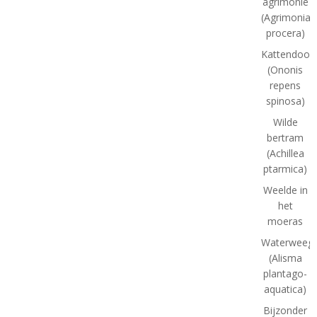
agrimonie
(Agrimonia
procera)
Kattendoor
(Ononis
repens
spinosa)
Wilde
bertram
(Achillea
ptarmica)
Weelde in
het
moeras
Waterweegb
(Alisma
plantago-
aquatica)
Bijzonder