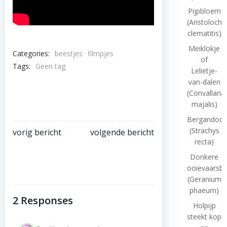
Pijpbloem
(Aristolochi
clematitis)
Meiklokje
Categories:
beestjes
filmpjes
of
Tags:
Geen tag
Lelietje-
van-dalen
(Convallaria
majalis)
Bergandoor
Bericht
Bericht
(Strachys
vorig bericht
volgende bericht
recta)
navigatie
navigatie
Donkere
ooievaarsb
(Geranium
phaeum)
2 Responses
Holpijp
steekt kop