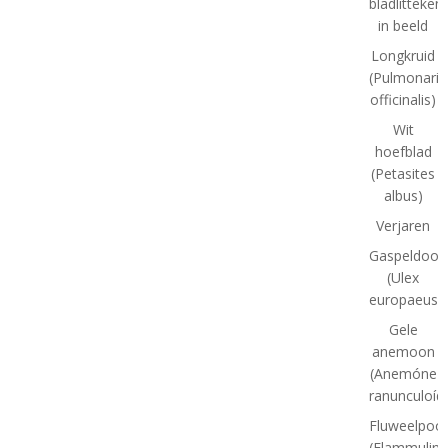
bladlitteken
in beeld
Longkruid
(Pulmonaria
officinalis)
Wit
hoefblad
(Petasites
albus)
Verjaren
Gaspeldoor
(Ulex
europaeus)
Gele
anemoon
(Anemóne
ranunculoíd
Fluweelpoot
(Flammulina