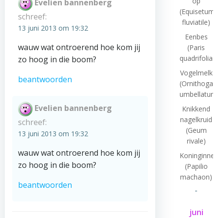
op
Evelien bannenberg
(Equisetum
schreef:
fluviatile)
13 juni 2013 om 19:32
Eenbes
wauw wat ontroerend hoe kom jij
(Paris
quadrifolia)
zo hoog in die boom?
Vogelmelk
beantwoorden
(Ornithogal
umbellatum
Evelien bannenberg
Knikkend
nagelkruid
schreef:
(Geum
13 juni 2013 om 19:32
rivale)
wauw wat ontroerend hoe kom jij
Koninginne
zo hoog in die boom?
(Papilio
machaon)
beantwoorden
-
juni