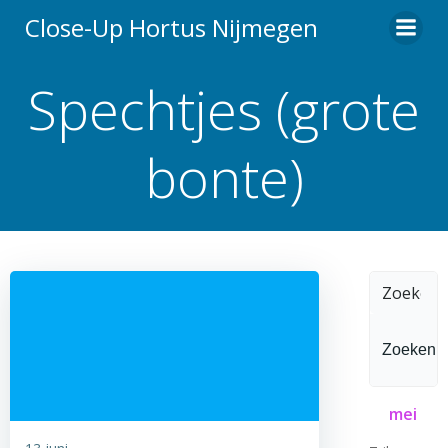
Ga
Close-Up Hortus Nijmegen
naar
de
Spechtjes (grote
inhoud
bonte)
Zoeken
naar:
mei