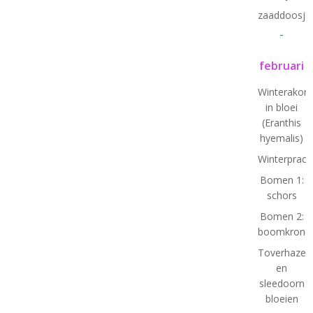
zaaddoosje
-
februari
Winterakoni
in bloei
(Eranthis
hyemalis)
Winterprach
Bomen 1:
schors
Bomen 2:
boomkrone
Toverhazela
en
sleedoorn
bloeien