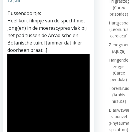
13 juni
Trilgraszeg
(Carex
Tussendoortje:
brizoides)
Heel kort filmpje van de specht met
Hartgespan
jong(en) in de moerascypres vlak bij
(Leonurus
het pad tussen de Arcadische en
cardiaca)
Botanische tuin. [Jammer dat ik er
Zenegroen
doorheen praat…]
(Ajuga)
Hangende
zegge
(Carex
pendula)
Torenkruid
(Arabis
hirsuta)
Blauwzwart
rapunzel
(Phyteuma
spicatum)