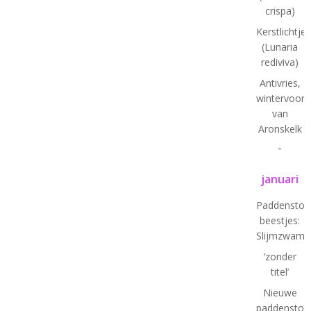
crispa)
Kerstlichtjes
(Lunaria
rediviva)
Antivries,
wintervoorb
van
Aronskelk
-
januari
Paddenstoe
beestjes:
Slijmzwam
‘zonder
titel’
Nieuwe
paddenstoel