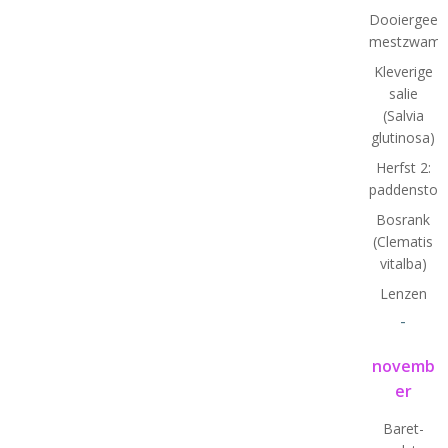
Dooiergeel
mestzwamm
Kleverige
salie
(Salvia
glutinosa)
Herfst 2:
paddenstoe
Bosrank
(Clematis
vitalba)
Lenzen
-
novemb
er
Baret-