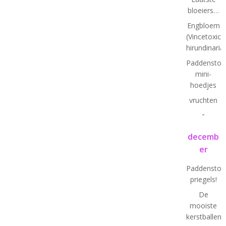
bloeiers…
Engbloem
(Vincetoxic
hirundinaria
Paddenstoel
mini-
hoedjes
vruchten
-
decemb
er
Paddenstoel
priegels!
De
mooiste
kerstballen