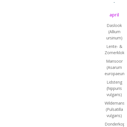
-
april
Daslook
(Allium
ursinum)
Lente- &
Zomerklokj
Mansoor
(Asarum
europaeum
Lidsteng
(hippuris
vulgaris)
Wildemansk
(Pulsatilla
vulgaris)
Donderkopj