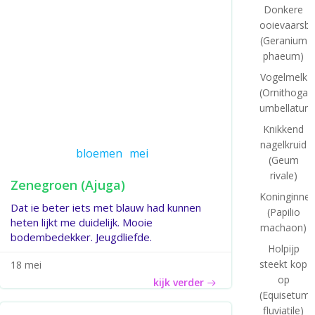
Donkere
ooievaarsb
(Geranium
phaeum)
Vogelmelk
(Ornithogal
umbellatum
Knikkend
nagelkruid
bloemen
mei
(Geum
rivale)
Zenegroen (Ajuga)
Koninginne
Dat ie beter iets met blauw had kunnen
(Papilio
heten lijkt me duidelijk. Mooie
machaon)
bodembedekker. Jeugdliefde.
Holpijp
steekt kop
18 mei
op
kijk verder
(Equisetum
fluviatile)