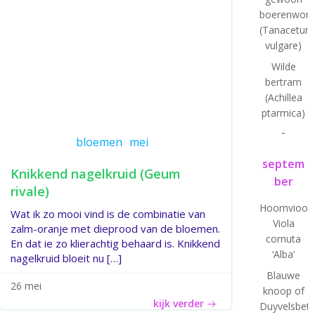
boerenworm
(Tanacetum
vulgare)
Wilde
bertram
(Achillea
ptarmica)
-
bloemen
mei
septem
Knikkend nagelkruid (Geum
ber
rivale)
Hoornviooltj
Wat ik zo mooi vind is de combinatie van
Viola
zalm-oranje met dieprood van de bloemen.
cornuta
En dat ie zo klierachtig behaard is. Knikkend
‘Alba’
nagelkruid bloeit nu […]
Blauwe
26 mei
knoop of
kijk verder
Duyvelsbet