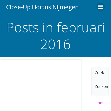
Ga
Close-Up Hortus Nijmegen
naar
de
Posts in februari
inhoud
2016
Zoeken
naar:
mei