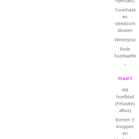
hyemalis)
Toverhazela
en
sleedoorn
bloeien
Winterprach
Rode
hazelaarbl
-
maart
Wit
hoefblad
(Petasites
albus)
Bomen 3:
knoppen
en