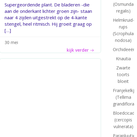
(Osmunda
Supergeordende plant. De bladeren -die
aan de onderkant lichter groen zijn- staan
regalis)
naar 4 zijden uitgestrekt op de 4-kante
Helmkruid-
stengel, heel ritmisch. Hij groeit graag op
rups
[…]
(Scrophulari
nodosa)
30 mei
Orchideeënt
kijk verder
Knautia
Zwarte
toorts
bloeit
Franjekelkje
(Tellima
grandiflora)
Bloedcicade
(cercopis
vulnerata)
Parapluutj