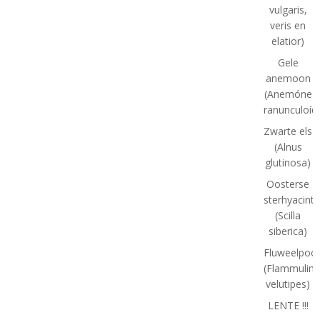
vulgaris,
veris en
elatior)
Gele
anemoon
(Anemóne
ranunculoíd
Zwarte els
(Alnus
glutinosa)
Oosterse
sterhyacint
(Scilla
siberica)
Fluweelpoot
(Flammulina
velutipes)
LENTE !!!