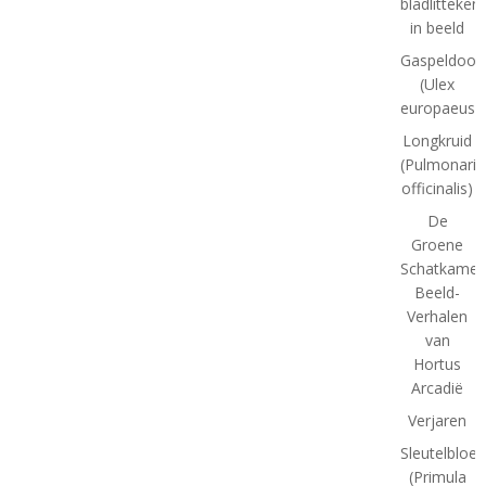
bladlitteken
in beeld
Gaspeldoor
(Ulex
europaeus)
Longkruid
(Pulmonaria
officinalis)
De
Groene
Schatkamer
Beeld-
Verhalen
van
Hortus
Arcadië
Verjaren
Sleutelbloe
(Primula