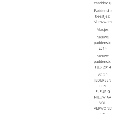
zaaddoosje
Paddenstoe
beestjes:
Slijmzwam
Mosjes
Nieuwe
paddenstoe
2014
Nieuwe
paddenstoel
TJES 2014
VOOR
IEDEREEN
EEN
FLEURIG
NIEUWJAAR
VOL
VERWONDE
EN