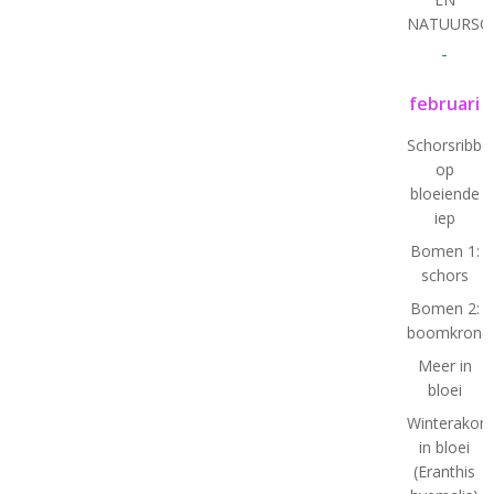
NATUURSC
-
februari
Schorsribbe
op
bloeiende
iep
Bomen 1:
schors
Bomen 2:
boomkrone
Meer in
bloei
Winterakoni
in bloei
(Eranthis