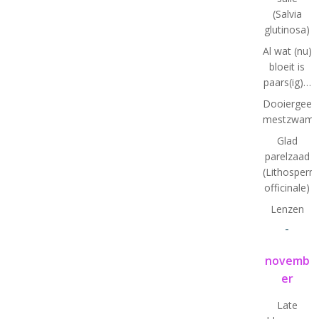
(Salvia
glutinosa)
Al wat (nu)
bloeit is
paars(ig)…
Dooiergeel
mestzwamm
Glad
parelzaad
(Lithosper
officinale)
Lenzen
-
novemb
er
Late