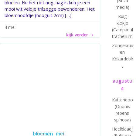
(Briza
bloeien. Nu het riet nog laag is kun je een
media)
mooi wit veldje trilzegge bewonderen. Het
bloemhoofdje (hooguit 2cm) […]
Ruig
klokje
4 mei
(Campanula
kijk verder
trachelium)
Zonnekruid
en
Kokardeblo
-
augustu
s
Kattendoor
(Ononis
repens
spinosa)
Heelblaadje
bloemen
mei
(Pulicaria