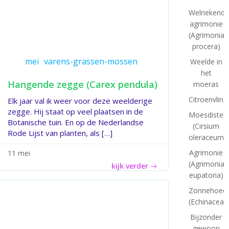
Welriekende
agrimonie
(Agrimonia
procera)
mei
varens-grassen-mossen
Weelde in
het
Hangende zegge (Carex pendula)
moeras
Citroenvlind
Elk jaar val ik weer voor deze weelderige
zegge. Hij staat op veel plaatsen in de
Moesdistel
Botanische tuin. En op de Nederlandse
(Cirsium
Rode Lijst van planten, als […]
oleraceum)
Agrimonie
11 mei
(Agrimonia
kijk verder
eupatoria)
Zonnehoed
(Echinacea)
Bijzonder
gewoon