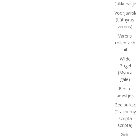
(kikkervisjes
Voorjaarsla
(Láthyrus
vernus)
Varens
rollen zich
uit
Wilde
Gagel
(Myrica
gale)
Eerste
beestjes
Geelbuiksch
(Trachemys
scripta
scripta)
Gele