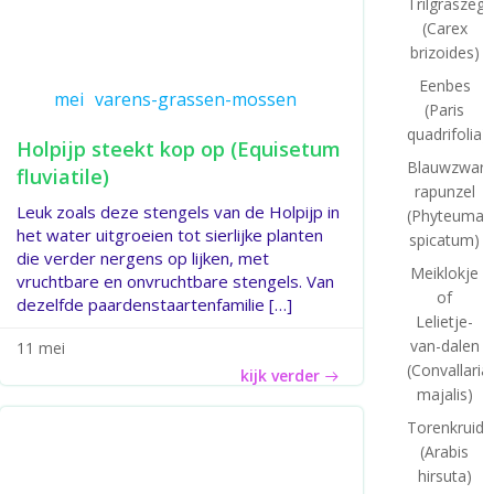
Trilgraszeg
(Carex
brizoides)
Eenbes
mei
varens-grassen-mossen
(Paris
quadrifolia)
Holpijp steekt kop op (Equisetum
Blauwzwart
fluviatile)
rapunzel
Leuk zoals deze stengels van de Holpijp in
(Phyteuma
het water uitgroeien tot sierlijke planten
spicatum)
die verder nergens op lijken, met
Meiklokje
vruchtbare en onvruchtbare stengels. Van
of
dezelfde paardenstaartenfamilie […]
Lelietje-
van-dalen
11 mei
(Convallaria
kijk verder
majalis)
Torenkruid
(Arabis
hirsuta)