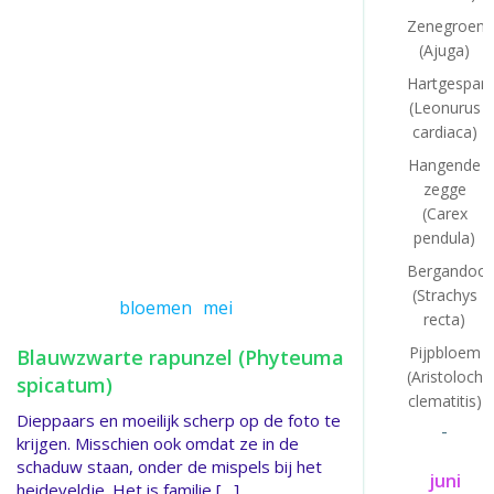
Zenegroen
(Ajuga)
Hartgespan
(Leonurus
cardiaca)
Hangende
zegge
(Carex
pendula)
Bergandoor
(Strachys
bloemen
mei
recta)
Pijpbloem
Blauwzwarte rapunzel (Phyteuma
(Aristolochi
spicatum)
clematitis)
Dieppaars en moeilijk scherp op de foto te
-
krijgen. Misschien ook omdat ze in de
schaduw staan, onder de mispels bij het
juni
heideveldje. Het is familie […]