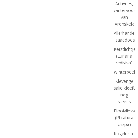
Antivries,
wintervoorb
van
Aronskelk
Allerhande
“zaaddoosje
Kerstlichtjes
(Lunaria
rediviva)
Winterbeeld
Kleverige
salie kleeft
nog
steeds
Plooivlieswa
(Plicatura
crispa)
Kogeldistel