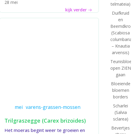
28 mei
telmateia)
kijk verder
Duifkruid
en
Beemdkroo
(Scabiosa
columbaria
– Knautia
arvensis)
Teunisbloe
open ZIEN
gaan
Bloeiende
bloemen
borders
Scharlei
mei
varens-grassen-mossen
(Salvia
sclarea)
Trilgraszegge (Carex brizoides)
Bevertjes
Het moeras begint weer te groeien en