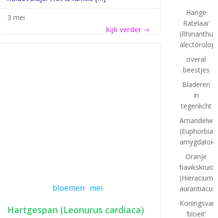
Harige
3 mei
Ratelaar
kijk verder
(Rhinanthus
alectorolop
overal
beestjes
Bladeren
in
tegenlicht
Amandelwol
(Euphorbia
amygdaloid
Oranje
havikskruid
(Hieracium
bloemen
mei
aurantiacum
Koningsvar
Hartgespan (Leonurus cardiaca)
‘bloeit’