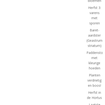
bloemen
Herfst 3:
varens
met
sporen
Baret-
aardster
(Geastrum
striatum)
Paddenstoe
met
kleurige
hoeden
Planten
verdrietig
en boos!
Herfst in
de Hortus
Laatste