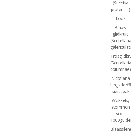
(Succisa
pratensis)
Look
Blauw
glidkruid
(Scutellaria
galericulata)
Trosglidkrui
(Scutellaria
columnae)
Nicotiana
langsdorffii:
siertabak
Wokkels,
stemmen
voor
1000gulden(
Blaassilene