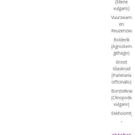
(Silene
vulgaris)
Vuurzwamm
en
Reuzenzwa
Bolderik
(Agrostem
githago)
Groot
Glaskruid
(Parietaria
officinalis)
Borstelkran
(Clinopodiu
vulgare)
Eekhoorntj
-
oktober