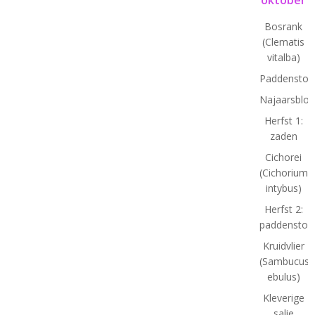
Bosrank
(Clematis
vitalba)
Paddenstoe
Najaarsbloe
Herfst 1:
zaden
Cichorei
(Cichorium
intybus)
Herfst 2:
paddenstoe
Kruidvlier
(Sambucus
ebulus)
Kleverige
salie