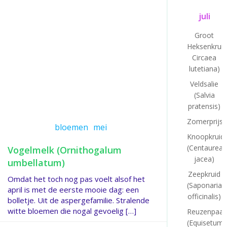
juli
Groot
Heksenkruid
Circaea
lutetiana)
Veldsalie
(Salvia
pratensis)
Zomerprijsv
bloemen
mei
Knoopkruid
(Centaurea
Vogelmelk (Ornithogalum
jacea)
umbellatum)
Zeepkruid
Omdat het toch nog pas voelt alsof het
(Saponaria
april is met de eerste mooie dag: een
officinalis)
bolletje. Uit de aspergefamilie. Stralende
witte bloemen die nogal gevoelig […]
Reuzenpaar
(Equisetum