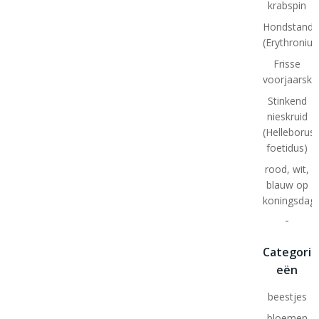
krabspin
Hondstand
(Erythroniu
Frisse
voorjaarskl
Stinkend
nieskruid
(Helleborus
foetidus)
rood, wit,
blauw op
koningsdag
-
Categori
eën
beestjes
bloemen