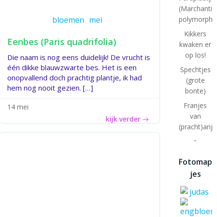
(Marchantia
bloemen
mei
polymorpha
Kikkers
Eenbes (Paris quadrifolia)
kwaken er
op los!
Die naam is nog eens duidelijk! De vrucht is
één dikke blauwzwarte bes. Het is een
Spechtjes
onopvallend doch prachtig plantje, ik had
(grote
hem nog nooit gezien. […]
bonte)
Franjes
14 mei
van
kijk verder
(pracht)anje
-
Fotomap
jes