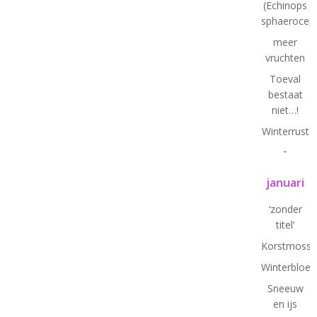
(Echinops
sphaeroceph
meer
vruchten
Toeval
bestaat
niet…!
Winterrust
-
januari
‘zonder
titel’
Korstmosse
Winterbloe
Sneeuw
en ijs