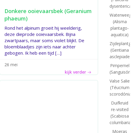
dysenterica)
Donkere ooievaarsbek (Geranium
Waterweegb
phaeum)
(Alisma
Rond het alpinum groeit hij weelderig,
plantago-
deze dieprode ooievaarsbek. Bijna
aquatica)
zwartpaars, maar soms violet blijkt. De
Zijdeplantg
bloemblaadjes zijn iets naar achter
(Gentiana
gebogen. Ik heb een tijd […]
asclepiadea
26 mei
Pimpernel
(Sanguisórb
kijk verder
Valse Salie
(Téucrium
scorodónia)
Duifkruid
re-visited
(Scabiosa
columbaria)
Moeras