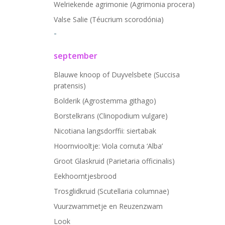
Welriekende agrimonie (Agrimonia procera)
Valse Salie (Téucrium scorodónia)
-
september
Blauwe knoop of Duyvelsbete (Succisa
pratensis)
Bolderik (Agrostemma githago)
Borstelkrans (Clinopodium vulgare)
Nicotiana langsdorffii: siertabak
Hoornviooltje: Viola cornuta ‘Alba’
Groot Glaskruid (Parietaria officinalis)
Eekhoorntjesbrood
Trosglidkruid (Scutellaria columnae)
Vuurzwammetje en Reuzenzwam
Look