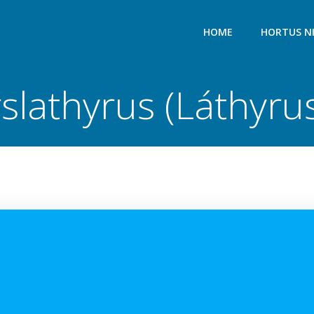
HOME
HORTUS N
slathyrus (Láthyru