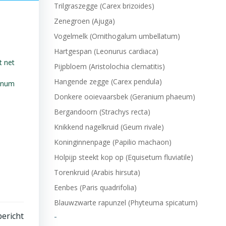
Trilgraszegge (Carex brizoides)
Zenegroen (Ajuga)
Vogelmelk (Ornithogalum umbellatum)
Hartgespan (Leonurus cardiaca)
t net
Pijpbloem (Aristolochia clematitis)
Hangende zegge (Carex pendula)
pinum
Donkere ooievaarsbek (Geranium phaeum)
Bergandoorn (Strachys recta)
Knikkend nagelkruid (Geum rivale)
Koninginnenpage (Papilio machaon)
Holpijp steekt kop op (Equisetum fluviatile)
Torenkruid (Arabis hirsuta)
Eenbes (Paris quadrifolia)
Blauwzwarte rapunzel (Phyteuma spicatum)
ericht
-