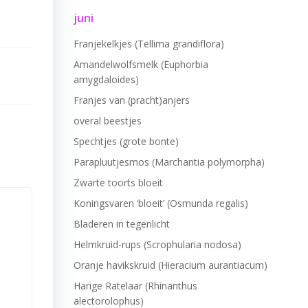
juni
Franjekelkjes (Tellima grandiflora)
Amandelwolfsmelk (Euphorbia
amygdaloides)
Franjes van (pracht)anjers
overal beestjes
Spechtjes (grote bonte)
Parapluutjesmos (Marchantia polymorpha)
Zwarte toorts bloeit
Koningsvaren ‘bloeit’ (Osmunda regalis)
Bladeren in tegenlicht
Helmkruid-rups (Scrophularia nodosa)
Oranje havikskruid (Hieracium aurantiacum)
Harige Ratelaar (Rhinanthus
alectorolophus)