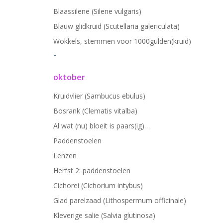
Blaassilene (Silene vulgaris)
Blauw glidkruid (Scutellaria galericulata)
Wokkels, stemmen voor 1000gulden(kruid)
-
oktober
Kruidvlier (Sambucus ebulus)
Bosrank (Clematis vitalba)
Al wat (nu) bloeit is paars(ig)…
Paddenstoelen
Lenzen
Herfst 2: paddenstoelen
Cichorei (Cichorium intybus)
Glad parelzaad (Lithospermum officinale)
Kleverige salie (Salvia glutinosa)