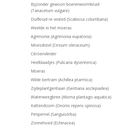
Bijzonder gewoon boerenwormkruid
(Tanacetum vulgare)
Duifkruid re-visited (Scabiosa columbaria)
Weelde in het moeras
Agrimonie (Agrimonia eupatoria)
Moesdistel (Cirsium oleraceum)
Citroenvlinder
Heelblaadjes (Pulicaria dysenterica)
Moeras
Wilde bertram (Achillea ptarmica)
Zijdeplantgentiaan (Gentiana asclepiadea)
Waterweegbree (Alisma plantago-aquatica)
Kattendoorn (Ononis repens spinosa)
Pimpernel (Sanguisórba)
Zonnehoed (Echinacea)