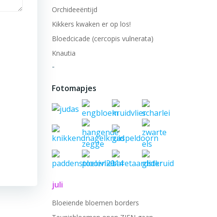
Orchideeëntijd
Kikkers kwaken er op los!
Bloedcicade (cercopis vulnerata)
Knautia
-
Fotomapjes
juli
Bloeiende bloemen borders