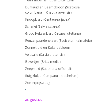
Teunisbloemen open ZIEN gaan
Duifkruid en Beemdkroon (Scabiosa
columbaria – Knautia arvensis)
Knoopkruid (Centaurea jacea)
Scharlei (Salvia sclarea)
Groot Heksenkruid Circaea lutetiana)
Reuzenpaardenstaart (Equisetum telmateia)
Zonnekruid en Kokardebloem
Veldsalie (Salvia pratensis)
Bevertjes (Briza media)
Zeepkruid (Saponaria officinalis)
Ruig klokje (Campanula trachelium)
Zomerprijsvraag
-
augustus