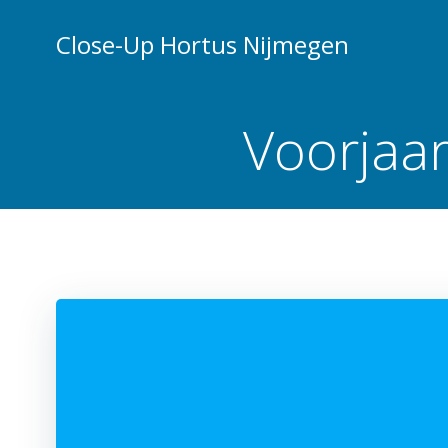
Ga
naar
Close-Up Hortus Nijmegen
de
inhoud
Voorjaar