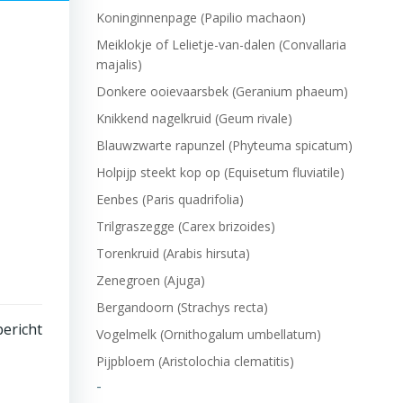
Koninginnenpage (Papilio machaon)
Meiklokje of Lelietje-van-dalen (Convallaria
majalis)
Donkere ooievaarsbek (Geranium phaeum)
Knikkend nagelkruid (Geum rivale)
Blauwzwarte rapunzel (Phyteuma spicatum)
Holpijp steekt kop op (Equisetum fluviatile)
Eenbes (Paris quadrifolia)
Trilgraszegge (Carex brizoides)
Torenkruid (Arabis hirsuta)
Zenegroen (Ajuga)
Bergandoorn (Strachys recta)
ericht
Vogelmelk (Ornithogalum umbellatum)
Pijpbloem (Aristolochia clematitis)
-