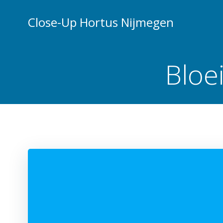
Ga
naar
Close-Up Hortus Nijmegen
de
inhoud
Bloe