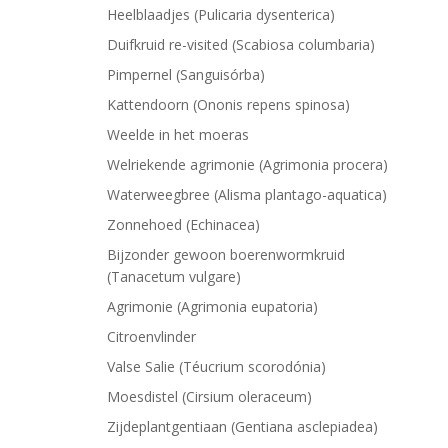
Heelblaadjes (Pulicaria dysenterica)
Duifkruid re-visited (Scabiosa columbaria)
Pimpernel (Sanguisórba)
Kattendoorn (Ononis repens spinosa)
Weelde in het moeras
Welriekende agrimonie (Agrimonia procera)
Waterweegbree (Alisma plantago-aquatica)
Zonnehoed (Echinacea)
Bijzonder gewoon boerenwormkruid
(Tanacetum vulgare)
Agrimonie (Agrimonia eupatoria)
Citroenvlinder
Valse Salie (Téucrium scorodónia)
Moesdistel (Cirsium oleraceum)
Zijdeplantgentiaan (Gentiana asclepiadea)