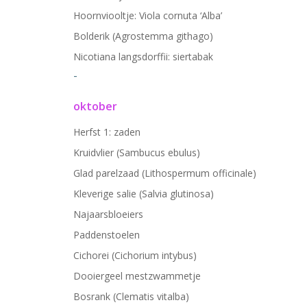
Hoornviooltje: Viola cornuta ‘Alba’
Bolderik (Agrostemma githago)
Nicotiana langsdorffii: siertabak
-
oktober
Herfst 1: zaden
Kruidvlier (Sambucus ebulus)
Glad parelzaad (Lithospermum officinale)
Kleverige salie (Salvia glutinosa)
Najaarsbloeiers
Paddenstoelen
Cichorei (Cichorium intybus)
Dooiergeel mestzwammetje
Bosrank (Clematis vitalba)