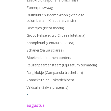
Zeepkruid (Saponaria officinalis)
Zomerprijsvraag
Duifkruid en Beemdkroon (Scabiosa
columbaria – Knautia arvensis)
Bevertjes (Briza media)
Groot Heksenkruid Circaea lutetiana)
Knoopkruid (Centaurea jacea)
Scharlei (Salvia sclarea)
Bloeiende bloemen borders
Reuzenpaardenstaart (Equisetum telmateia)
Ruig klokje (Campanula trachelium)
Zonnekruid en Kokardebloem
Veldsalie (Salvia pratensis)
-
augustus