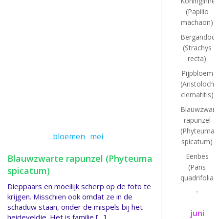
Koninginne
(Papilio
machaon)
Bergandoor
(Strachys
recta)
Pijpbloem
(Aristolochi
clematitis)
Blauwzwart
rapunzel
(Phyteuma
bloemen
mei
spicatum)
Eenbes
Blauwzwarte rapunzel (Phyteuma
(Paris
spicatum)
quadrifolia)
Dieppaars en moeilijk scherp op de foto te
-
krijgen. Misschien ook omdat ze in de
schaduw staan, onder de mispels bij het
juni
heideveldje. Het is familie […]