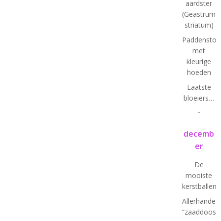
aardster
(Geastrum
striatum)
Paddenstoe
met
kleurige
hoeden
Laatste
bloeiers…
-
decemb
er
De
mooiste
kerstballen
Allerhande
“zaaddoosje