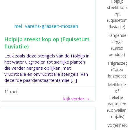
Holpijp
steekt kop
op
(Equisetum
mei
varens-grassen-mossen
fluviatile)
Hangende
Holpijp steekt kop op (Equisetum
zegge
fluviatile)
(Carex
pendula)
Leuk zoals deze stengels van de Holpijp in
het water uitgroeien tot sierlijke planten
Trilgraszeg
die verder nergens op lijken, met
(Carex
vruchtbare en onvruchtbare stengels. Van
brizoides)
dezelfde paardenstaartenfamilie […]
Meiklokje
of
11 mei
Lelietje-
kijk verder
van-dalen
(Convallaria
majalis)
Vogelmelk