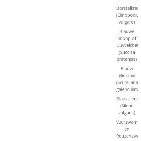
Borstelkran
(Clinopodiu
vulgare)
Blauwe
knoop of
Duyvelsbet
(Succisa
pratensis)
Blauw
glidkruid
(Scutellaria
galericulata)
Blaassilene
(Silene
vulgaris)
Vuurzwamm
en
Reuzenzwa