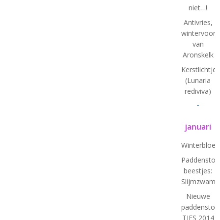
niet…!
Antivries,
wintervoorb
van
Aronskelk
Kerstlichtjes
(Lunaria
rediviva)
-
januari
Winterbloe
Paddenstoe
beestjes:
Slijmzwam
Nieuwe
paddenstoel
TJES 2014