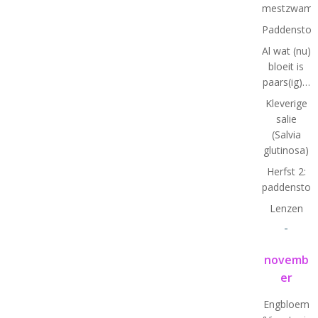
mestzwamm
Paddenstoe
Al wat (nu)
bloeit is
paars(ig)…
Kleverige
salie
(Salvia
glutinosa)
Herfst 2:
paddenstoe
Lenzen
-
novemb
er
Engbloem