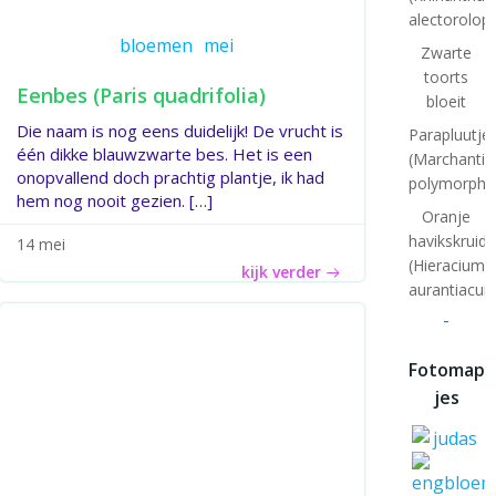
alectorolop
bloemen
mei
Zwarte
toorts
Eenbes (Paris quadrifolia)
bloeit
Die naam is nog eens duidelijk! De vrucht is
Parapluutj
één dikke blauwzwarte bes. Het is een
(Marchantia
onopvallend doch prachtig plantje, ik had
polymorpha
hem nog nooit gezien. […]
Oranje
havikskruid
14 mei
(Hieracium
kijk verder
aurantiacum
-
Fotomap
jes