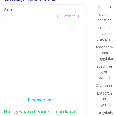
Knautia
3 mei
overal
kijk verder
beestjes
Franjes
van
(pracht)anje
Amandelwol
(Euphorbia
amygdaloid
Spechtjes
(grote
bonte)
Orchideeënt
Bladeren
in
bloemen
mei
tegenlicht
Hartgespan (Leonurus cardiaca)
Franjekelkje