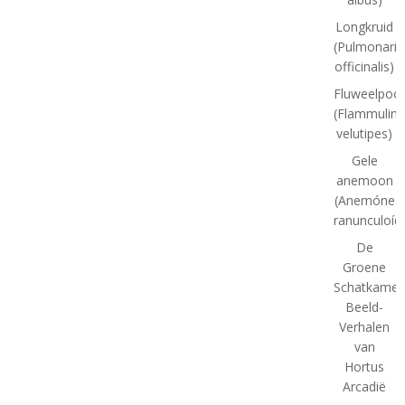
Longkruid
(Pulmonaria
officinalis)
Fluweelpoot
(Flammulina
velutipes)
Gele
anemoon
(Anemóne
ranunculoíd
De
Groene
Schatkamer
Beeld-
Verhalen
van
Hortus
Arcadië