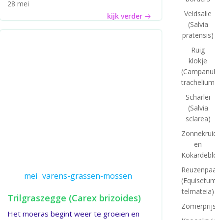
28 mei
Veldsalie
kijk verder
(Salvia
pratensis)
Ruig
klokje
(Campanula
trachelium)
Scharlei
(Salvia
sclarea)
Zonnekruid
en
Kokardeblo
Reuzenpaar
mei
varens-grassen-mossen
(Equisetum
telmateia)
Trilgraszegge (Carex brizoides)
Zomerprijsv
Het moeras begint weer te groeien en