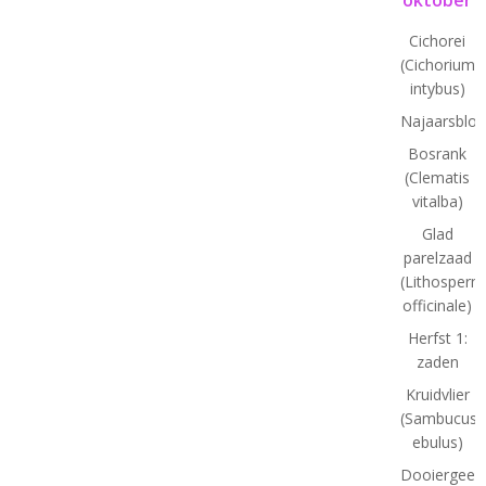
Cichorei
(Cichorium
intybus)
Najaarsbloe
Bosrank
(Clematis
vitalba)
Glad
parelzaad
(Lithosper
officinale)
Herfst 1:
zaden
Kruidvlier
(Sambucus
ebulus)
Dooiergeel