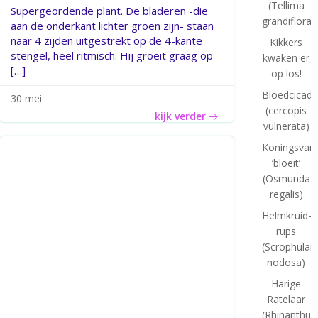
(Tellima
Supergeordende plant. De bladeren -die
grandiflora)
aan de onderkant lichter groen zijn- staan
naar 4 zijden uitgestrekt op de 4-kante
Kikkers
stengel, heel ritmisch. Hij groeit graag op
kwaken er
[…]
op los!
Bloedcicade
30 mei
(cercopis
kijk verder
vulnerata)
Koningsvar
‘bloeit’
(Osmunda
regalis)
Helmkruid-
rups
(Scrophulari
nodosa)
Harige
Ratelaar
(Rhinanthus