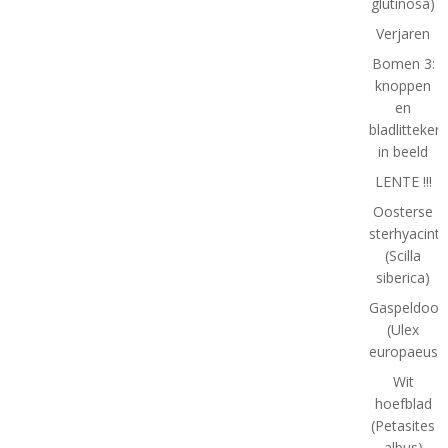
glutinosa)
Verjaren
Bomen 3:
knoppen
en
bladlitteken
in beeld
LENTE !!!
Oosterse
sterhyacint
(Scilla
siberica)
Gaspeldoor
(Ulex
europaeus)
Wit
hoefblad
(Petasites
albus)