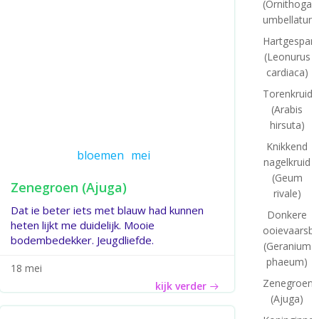
(Ornithogal
umbellatum
Hartgespan
(Leonurus
cardiaca)
Torenkruid
(Arabis
hirsuta)
Knikkend
bloemen
mei
nagelkruid
(Geum
Zenegroen (Ajuga)
rivale)
Dat ie beter iets met blauw had kunnen
Donkere
heten lijkt me duidelijk. Mooie
ooievaarsb
bodembedekker. Jeugdliefde.
(Geranium
phaeum)
18 mei
Zenegroen
kijk verder
(Ajuga)