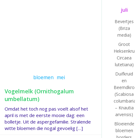
juli
Bevertjes
(Briza
media)
Groot
Heksenkruid
Circaea
lutetiana)
Duifkruid
bloemen
mei
en
Beemdkroo
Vogelmelk (Ornithogalum
(Scabiosa
umbellatum)
columbaria
– Knautia
Omdat het toch nog pas voelt alsof het
arvensis)
april is met de eerste mooie dag: een
bolletje. Uit de aspergefamilie. Stralende
Bloeiende
witte bloemen die nogal gevoelig […]
bloemen
borders