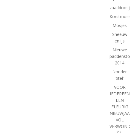
zaaddoosje
Korstmosse
Mosjes
Sneeuw
en ijs
Nieuwe
paddenstoe
2014
‘zonder
titel’
VOOR
IEDEREEN
EEN
FLEURIG
NIEUWJAAR
VOL
VERWONDE
EN