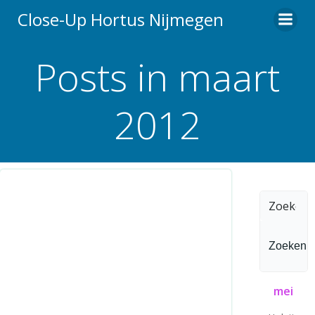
Ga
Close-Up Hortus Nijmegen
naar
de
Posts in maart
inhoud
2012
Zoeken
naar:
mei