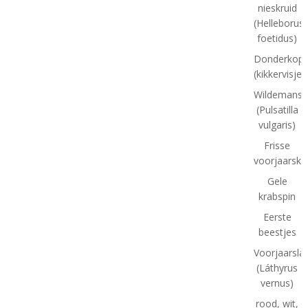
nieskruid
(Helleborus
foetidus)
Donderkopj
(kikkervisjes
Wildemansk
(Pulsatilla
vulgaris)
Frisse
voorjaarskl
Gele
krabspin
Eerste
beestjes
Voorjaarsla
(Láthyrus
vernus)
rood, wit,