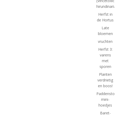
(Vincetoxic
hirundinaria
Herfst in
de Hortus
Late
bloemen
vruchten
Herfst 3:
varens
met
sporen
Planten
verdrietig
en boos!
Paddenstoel
mini-
hoedjes
Baret-