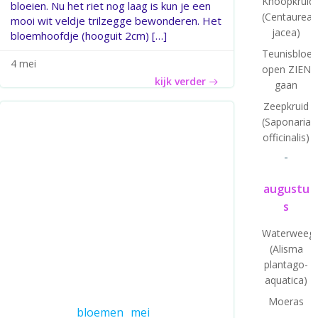
Knoopkruid
bloeien. Nu het riet nog laag is kun je een
(Centaurea
mooi wit veldje trilzegge bewonderen. Het
jacea)
bloemhoofdje (hooguit 2cm) […]
Teunisbloe
4 mei
open ZIEN
kijk verder
gaan
Zeepkruid
(Saponaria
officinalis)
-
augustu
s
Waterweegb
(Alisma
plantago-
aquatica)
Moeras
bloemen
mei