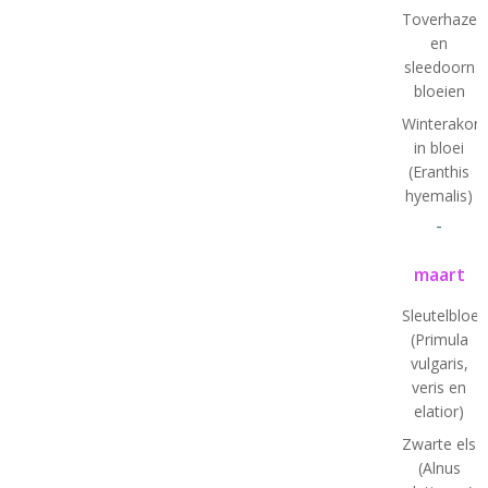
Toverhazela
en
sleedoorn
bloeien
Winterakoni
in bloei
(Eranthis
hyemalis)
-
maart
Sleutelbloe
(Primula
vulgaris,
veris en
elatior)
Zwarte els
(Alnus