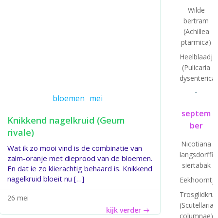
Wilde
bertram
(Achillea
ptarmica)
Heelblaadje
(Pulicaria
dysenterica)
-
bloemen
mei
septem
Knikkend nagelkruid (Geum
ber
rivale)
Nicotiana
Wat ik zo mooi vind is de combinatie van
langsdorffii:
zalm-oranje met dieprood van de bloemen.
siertabak
En dat ie zo klierachtig behaard is. Knikkend
nagelkruid bloeit nu […]
Eekhoorntj
Trosglidkrui
26 mei
(Scutellaria
kijk verder
columnae)