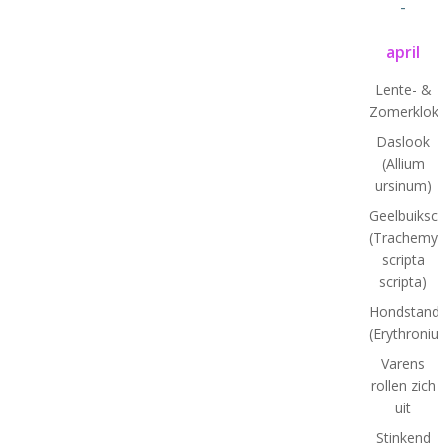
-
april
Lente- &
Zomerklokj
Daslook
(Allium
ursinum)
Geelbuiksch
(Trachemys
scripta
scripta)
Hondstand
(Erythroniu
Varens
rollen zich
uit
Stinkend