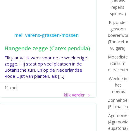
(Ononis
repens
spinosa)
Bijzonder
gewoon
mei
varens-grassen-mossen
boerenworm
(Tanacetum
Hangende zegge (Carex pendula)
vulgare)
Moesdistel
Elk jaar val ik weer voor deze weelderige
(Cirsium
zegge. Hij staat op veel plaatsen in de
oleraceum)
Botanische tuin. En op de Nederlandse
Rode Lijst van planten, als […]
Weelde in
het
11 mei
moeras
kijk verder
Zonnehoed
(Echinacea)
Agrimonie
(Agrimonia
eupatoria)