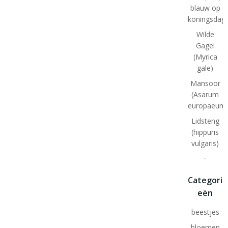
blauw op
koningsdag
Wilde
Gagel
(Myrica
gale)
Mansoor
(Asarum
europaeum
Lidsteng
(hippuris
vulgaris)
-
Categori
eën
beestjes
bloemen