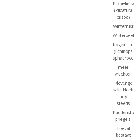
Plooivlieswa
(Plicatura
crispa)
Winterrust
Winterbeeld
Kogeldistel
(Echinops
sphaeroceph
meer
vruchten
Kleverige
salie kleeft
nog
steeds
Paddenstoel
priegels!
Toeval
bestaat