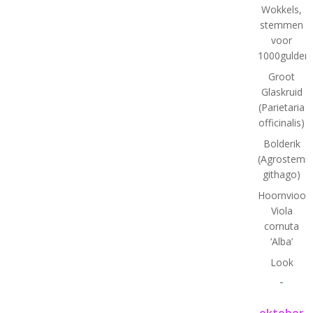
Wokkels,
stemmen
voor
1000gulden(
Groot
Glaskruid
(Parietaria
officinalis)
Bolderik
(Agrostem
githago)
Hoornviooltj
Viola
cornuta
‘Alba’
Look
-
oktober