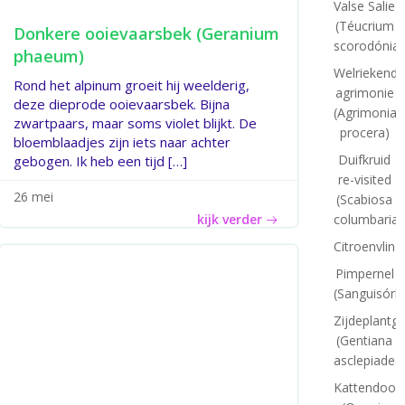
Valse Salie
(Téucrium
Donkere ooievaarsbek (Geranium
scorodónia)
phaeum)
Welriekende
Rond het alpinum groeit hij weelderig,
agrimonie
deze dieprode ooievaarsbek. Bijna
(Agrimonia
zwartpaars, maar soms violet blijkt. De
procera)
bloemblaadjes zijn iets naar achter
Duifkruid
gebogen. Ik heb een tijd […]
re-visited
26 mei
(Scabiosa
columbaria)
kijk verder
Citroenvlind
Pimpernel
(Sanguisórb
Zijdeplantg
(Gentiana
asclepiadea
Kattendoor