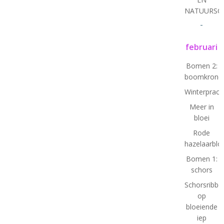
NATUURSC
-
februari
Bomen 2:
boomkrone
Winterprach
Meer in
bloei
Rode
hazelaarbl
Bomen 1:
schors
Schorsribbe
op
bloeiende
iep