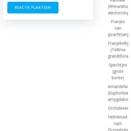
(Rhinanthus
alectorolop
Franjes
van
(pracht)anje
Franjekelkje
(Tellima
grandiflora)
Spechtjes
(grote
bonte)
Amandelwol
(Euphorbia
amygdaloid
Orchideeënt
Helmkruid-
rups
(Scrophulari