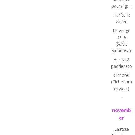
paars(ig)…
Herfst 1:
zaden
Kleverige
salie
(Salvia
glutinosa)
Herfst 2:
paddenstoe
Cichorei
(Cichorium
intybus)
-
novemb
er
Laatste