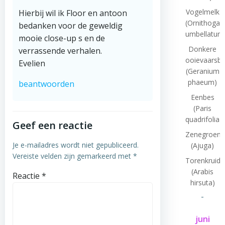
Vogelmelk
Hierbij wil ik Floor en antoon
(Ornithogal
bedanken voor de geweldig
umbellatum
mooie close-up s en de
Donkere
verrassende verhalen.
ooievaarsb
Evelien
(Geranium
phaeum)
beantwoorden
Eenbes
(Paris
quadrifolia)
Geef een reactie
Zenegroen
Je e-mailadres wordt niet gepubliceerd.
(Ajuga)
Vereiste velden zijn gemarkeerd met
*
Torenkruid
(Arabis
Reactie
*
hirsuta)
-
juni