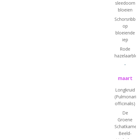
sleedoorn
bloeien
Schorsribbe
op
bloeiende
iep
Rode
hazelaarbl
-
maart
Longkruid
(Pulmonaria
officinalis)
De
Groene
Schatkamer
Beeld-