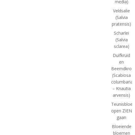
media)
Veldsalie
(Salvia
pratensis)
Scharlei
(Salvia
sclarea)
Duifkruid
en
Beemdkroo
(Scabiosa
columbaria
– Knautia
arvensis)
Teunisbloe
open ZIEN
gaan
Bloeiende
bloemen