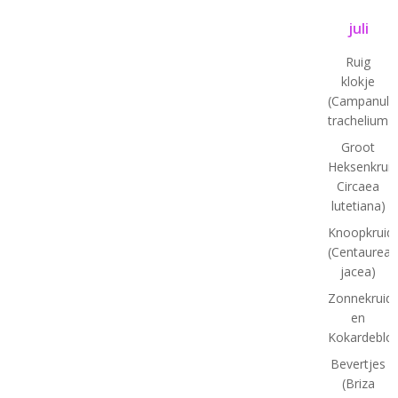
juli
Ruig
klokje
(Campanula
trachelium)
Groot
Heksenkruid
Circaea
lutetiana)
Knoopkruid
(Centaurea
jacea)
Zonnekruid
en
Kokardeblo
Bevertjes
(Briza