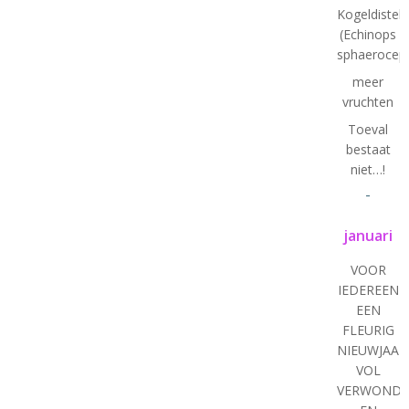
Kogeldistel
(Echinops
sphaeroceph
meer
vruchten
Toeval
bestaat
niet…!
-
januari
VOOR
IEDEREEN
EEN
FLEURIG
NIEUWJAAR
VOL
VERWONDE