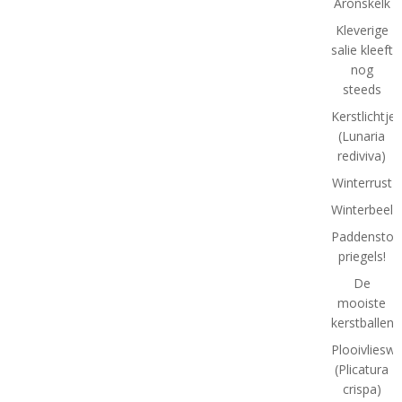
Aronskelk
Kleverige
salie kleeft
nog
steeds
Kerstlichtjes
(Lunaria
rediviva)
Winterrust
Winterbeeld
Paddenstoel
priegels!
De
mooiste
kerstballen
Plooivlieswa
(Plicatura
crispa)