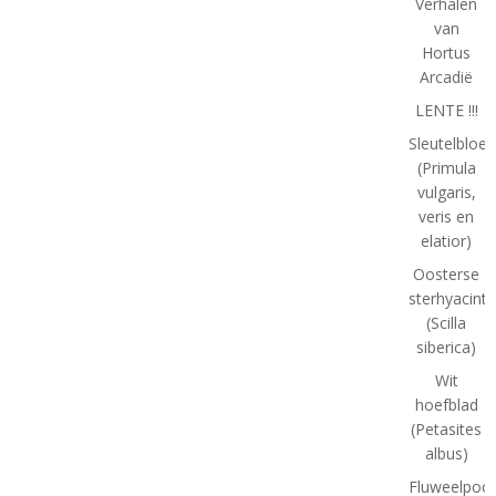
Verhalen
van
Hortus
Arcadië
LENTE !!!
Sleutelbloe
(Primula
vulgaris,
veris en
elatior)
Oosterse
sterhyacint
(Scilla
siberica)
Wit
hoefblad
(Petasites
albus)
Fluweelpoot