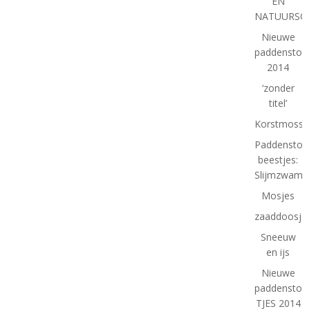
EN
NATUURSC
Nieuwe
paddenstoe
2014
‘zonder
titel’
Korstmosse
Paddenstoe
beestjes:
Slijmzwam
Mosjes
zaaddoosje
Sneeuw
en ijs
Nieuwe
paddenstoel
TJES 2014