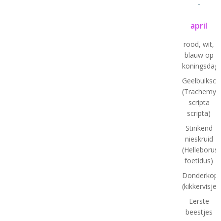
-
april
rood, wit,
blauw op
koningsdag
Geelbuiksch
(Trachemys
scripta
scripta)
Stinkend
nieskruid
(Helleborus
foetidus)
Donderkopj
(kikkervisjes
Eerste
beestjes