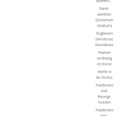
bloeiers…
Baret-
aardster
(Geastrum
striatum)
Engbloem
(Vincetoxic
hirundinaria
Planten
verdrietig
en boos!
Herfst in
de Hortus
Paddenstoe
met
kleurige
hoeden
Paddenstoel
mini-