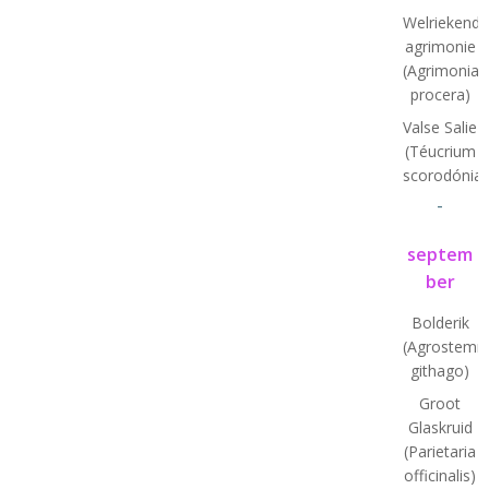
Welriekende
agrimonie
(Agrimonia
procera)
Valse Salie
(Téucrium
scorodónia)
-
septem
ber
Bolderik
(Agrostem
githago)
Groot
Glaskruid
(Parietaria
officinalis)