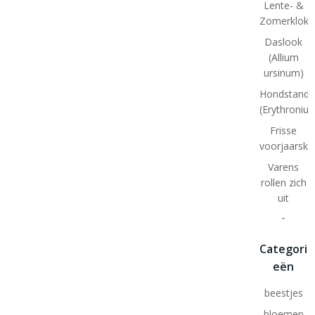
Lente- &
Zomerklokj
Daslook
(Allium
ursinum)
Hondstand
(Erythroniu
Frisse
voorjaarskl
Varens
rollen zich
uit
-
Categori
eën
beestjes
bloemen