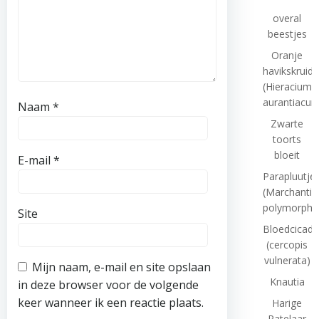
overal
beestjes
Oranje
havikskruid
(Hieracium
aurantiacum
Naam
*
Zwarte
toorts
bloeit
E-mail
*
Parapluutj
(Marchantia
polymorpha
Site
Bloedcicade
(cercopis
vulnerata)
Mijn naam, e-mail en site opslaan
Knautia
in deze browser voor de volgende
keer wanneer ik een reactie plaats.
Harige
Ratelaar