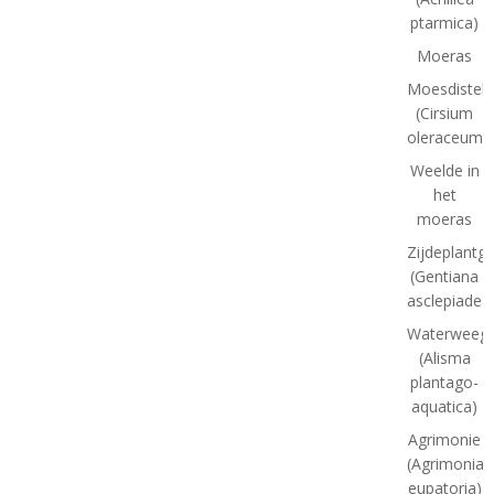
ptarmica)
Moeras
Moesdistel
(Cirsium
oleraceum)
Weelde in
het
moeras
Zijdeplantg
(Gentiana
asclepiadea
Waterweegb
(Alisma
plantago-
aquatica)
Agrimonie
(Agrimonia
eupatoria)