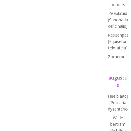
borders
Zeepkruid
(Saponaria
officinalis)
Reuzenpaar
(Equisetum
telmateia)
Zomerprijsv
-
augustu
s
Heelblaadje
(Pulicaria
dysenterica)
Wilde
bertram
(Achillea