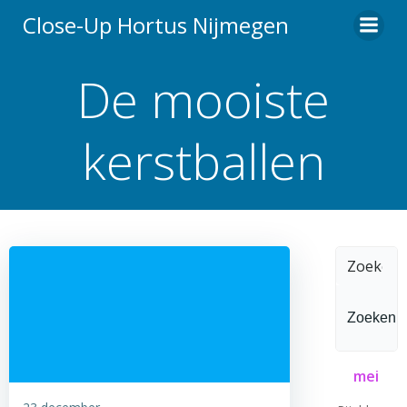
Ga
Close-Up Hortus Nijmegen
naar
de
De mooiste
inhoud
kerstballen
Zoeken
naar:
mei