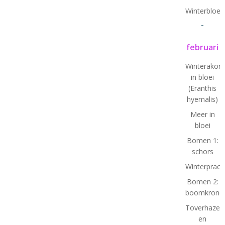
Winterbloe
-
februari
Winterakoni
in bloei
(Eranthis
hyemalis)
Meer in
bloei
Bomen 1:
schors
Winterprach
Bomen 2:
boomkrone
Toverhazela
en