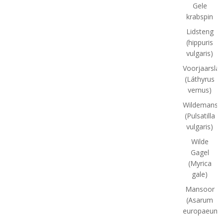
Gele
krabspin
Lidsteng
(hippuris
vulgaris)
Voorjaarsla
(Láthyrus
vernus)
Wildemansk
(Pulsatilla
vulgaris)
Wilde
Gagel
(Myrica
gale)
Mansoor
(Asarum
europaeum