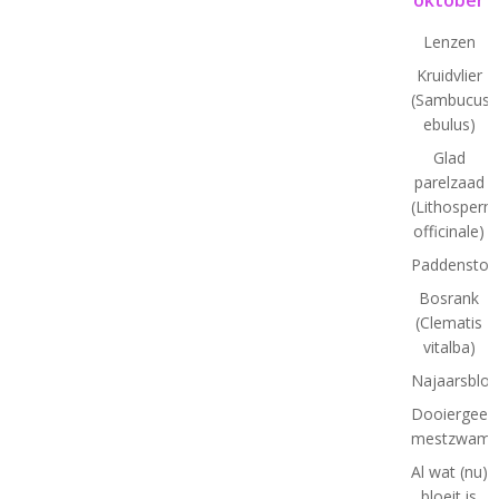
Lenzen
Kruidvlier
(Sambucus
ebulus)
Glad
parelzaad
(Lithosper
officinale)
Paddenstoe
Bosrank
(Clematis
vitalba)
Najaarsbloe
Dooiergeel
mestzwamm
Al wat (nu)
bloeit is