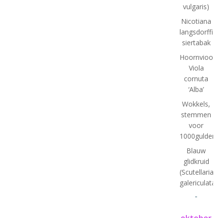
vulgaris)
Nicotiana
langsdorffii:
siertabak
Hoornviooltj
Viola
cornuta
‘Alba’
Wokkels,
stemmen
voor
1000gulden(
Blauw
glidkruid
(Scutellaria
galericulata)
-
oktober