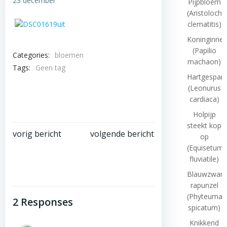
23 december
Pijpbloem
(Aristolochi
clematitis)
Koninginne
(Papilio
Categories:
bloemen
machaon)
Tags:
Geen tag
Hartgespan
(Leonurus
cardiaca)
Holpijp
steekt kop
Bericht
Bericht
vorig bericht
volgende bericht
op
(Equisetum
navigatie
navigatie
fluviatile)
Blauwzwart
rapunzel
(Phyteuma
2 Responses
spicatum)
Knikkend