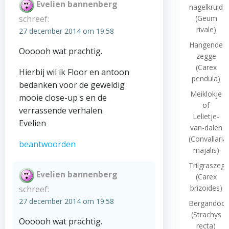
Evelien bannenberg
nagelkruid
schreef:
(Geum
rivale)
27 december 2014 om 19:58
Hangende
Oooooh wat prachtig.
zegge
(Carex
Hierbij wil ik Floor en antoon
pendula)
bedanken voor de geweldig
Meiklokje
mooie close-up s en de
of
verrassende verhalen.
Lelietje-
Evelien
van-dalen
(Convallaria
beantwoorden
majalis)
Trilgraszeg
Evelien bannenberg
(Carex
brizoides)
schreef:
27 december 2014 om 19:58
Bergandoor
(Strachys
Oooooh wat prachtig.
recta)