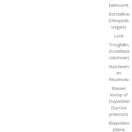
Eekhoorntj
Borstelkran
(Clinopodiu
vulgare)
Look
Trosglidkrui
(Scutellaria
columnae)
Vuurzwamm
en
Reuzenzwa
Blauwe
knoop of
Duyvelsbet
(Succisa
pratensis)
Blaassilene
(Silene