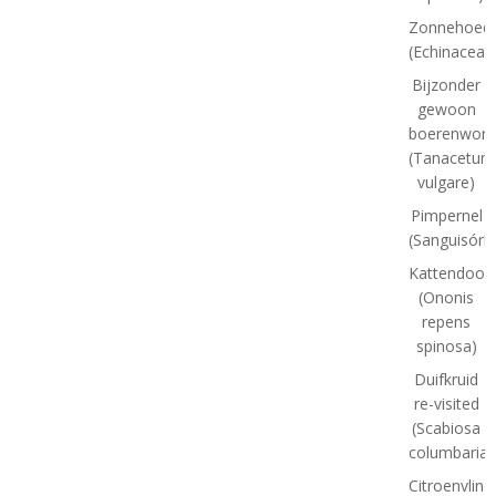
Zonnehoed
(Echinacea)
Bijzonder
gewoon
boerenworm
(Tanacetum
vulgare)
Pimpernel
(Sanguisórb
Kattendoor
(Ononis
repens
spinosa)
Duifkruid
re-visited
(Scabiosa
columbaria)
Citroenvlind