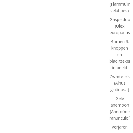
(Flammulina
velutipes)
Gaspeldoor
(Ulex
europaeus)
Bomen 3:
knoppen
en
bladlitteken
in beeld
Zwarte els
(Alnus
glutinosa)
Gele
anemoon
(Anemóne
ranunculoíd
Verjaren