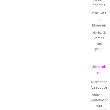
hoedjes
vruchten
Late
bloemen
Herfst 3:
varens
met
sporen
-
decemb
er
Allerhande
“zaaddoosje
Antivries,
wintervoorb
van