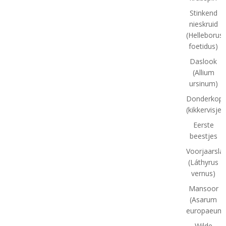
Stinkend
nieskruid
(Helleborus
foetidus)
Daslook
(Allium
ursinum)
Donderkopj
(kikkervisjes
Eerste
beestjes
Voorjaarsla
(Láthyrus
vernus)
Mansoor
(Asarum
europaeum
Wilde