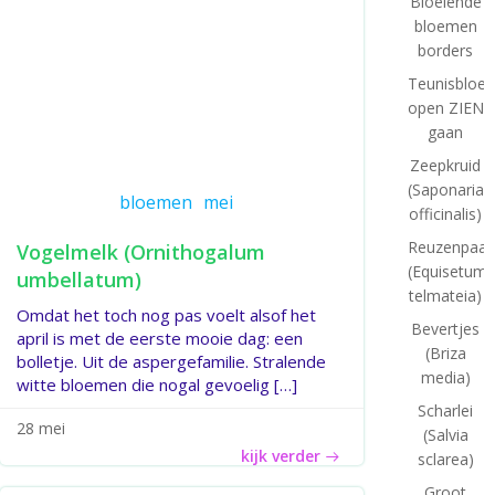
Bloeiende
bloemen
borders
Teunisbloe
open ZIEN
gaan
Zeepkruid
(Saponaria
bloemen
mei
officinalis)
Reuzenpaar
Vogelmelk (Ornithogalum
(Equisetum
umbellatum)
telmateia)
Omdat het toch nog pas voelt alsof het
Bevertjes
april is met de eerste mooie dag: een
(Briza
bolletje. Uit de aspergefamilie. Stralende
media)
witte bloemen die nogal gevoelig […]
Scharlei
28 mei
(Salvia
kijk verder
sclarea)
Groot