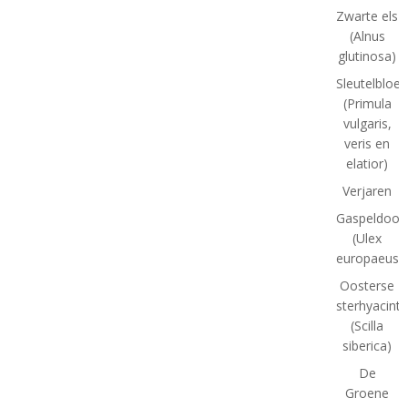
Zwarte els
(Alnus
glutinosa)
Sleutelbloe
(Primula
vulgaris,
veris en
elatior)
Verjaren
Gaspeldoor
(Ulex
europaeus)
Oosterse
sterhyacint
(Scilla
siberica)
De
Groene