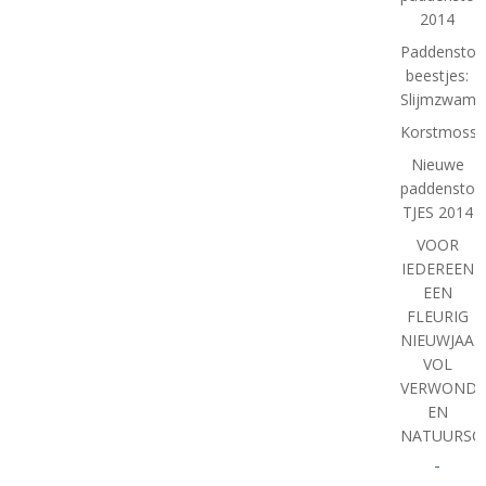
2014
Paddenstoe
beestjes:
Slijmzwam
Korstmosse
Nieuwe
paddenstoel
TJES 2014
VOOR
IEDEREEN
EEN
FLEURIG
NIEUWJAAR
VOL
VERWONDE
EN
NATUURSC
-