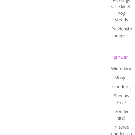
salie kleeft
nog
steeds
Paddenstoel
priegels!
-
januari
Winterbloe
Mosjes
zaaddoosje
Sneeuw
en ijs
‘zonder
titel’
Nieuwe
paddenstoe