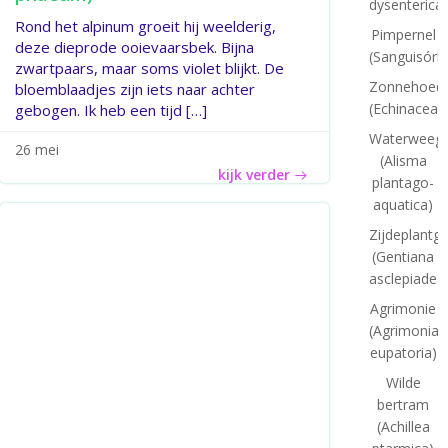
dysenterica)
Rond het alpinum groeit hij weelderig,
Pimpernel
deze dieprode ooievaarsbek. Bijna
(Sanguisórb
zwartpaars, maar soms violet blijkt. De
Zonnehoed
bloemblaadjes zijn iets naar achter
(Echinacea)
gebogen. Ik heb een tijd […]
Waterweegb
26 mei
(Alisma
kijk verder
plantago-
aquatica)
Zijdeplantg
(Gentiana
asclepiadea
Agrimonie
(Agrimonia
eupatoria)
Wilde
bertram
(Achillea