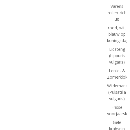
Varens
rollen zich
uit
rood, wit,
blauw op
koningsdag
Lidsteng
(hippuris
vulgaris)
Lente- &
Zomerklokj
Wildemansk
(Pulsatilla
vulgaris)
Frisse
voorjaarskl
Gele
krabspin