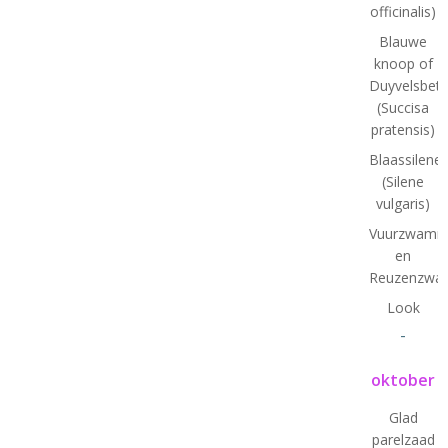
officinalis)
Blauwe
knoop of
Duyvelsbet
(Succisa
pratensis)
Blaassilene
(Silene
vulgaris)
Vuurzwamm
en
Reuzenzwa
Look
-
oktober
Glad
parelzaad