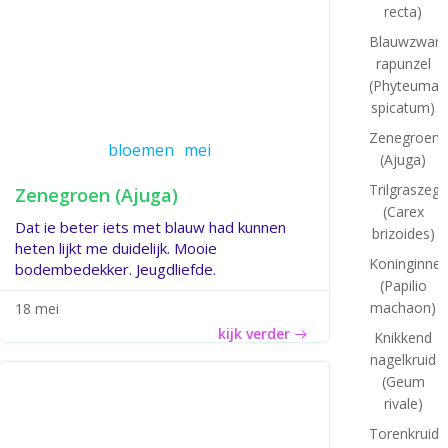
recta)
Blauwzwart
rapunzel
(Phyteuma
spicatum)
Zenegroen
bloemen
mei
(Ajuga)
Trilgraszeg
Zenegroen (Ajuga)
(Carex
Dat ie beter iets met blauw had kunnen
brizoides)
heten lijkt me duidelijk. Mooie
Koninginne
bodembedekker. Jeugdliefde.
(Papilio
machaon)
18 mei
kijk verder
Knikkend
nagelkruid
(Geum
rivale)
Torenkruid