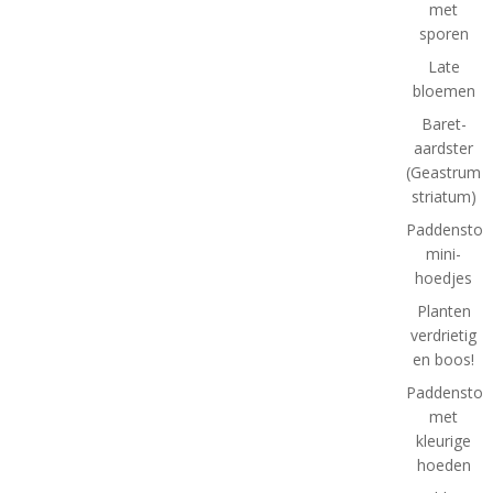
met
sporen
Late
bloemen
Baret-
aardster
(Geastrum
striatum)
Paddenstoel
mini-
hoedjes
Planten
verdrietig
en boos!
Paddenstoe
met
kleurige
hoeden