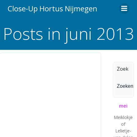
Ga
Close-Up Hortus Nijmegen
naar
de
Posts in juni 2013
inhoud
Zoeken
naar:
mei
Meiklokje
of
Lelietje-