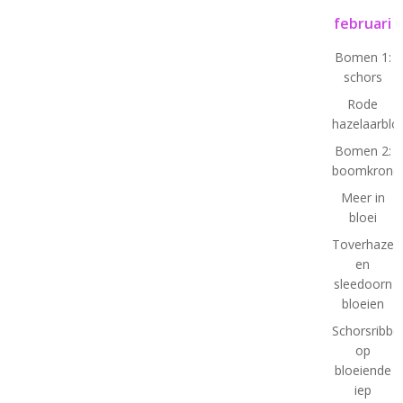
februari
Bomen 1:
schors
Rode
hazelaarbl
Bomen 2:
boomkrone
Meer in
bloei
Toverhazela
en
sleedoorn
bloeien
Schorsribbe
op
bloeiende
iep