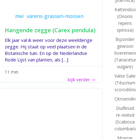
ptarmica)
Kattendoor
mei
varens-grassen-mossen
(Ononis
repens
Hangende zegge (Carex pendula)
spinosa)
Bijzonder
Elk jaar val ik weer voor deze weelderige
gewoon
zegge. Hij staat op veel plaatsen in de
boerenworm
Botanische tuin. En op de Nederlandse
Rode Lijst van planten, als […]
(Tanacetum
vulgare)
11 mei
Valse Salie
kijk verder
(Téucrium
scorodónia)
Citroenvlind
Duifkruid
re-visited
(Scabiosa
columbaria)
Moeras