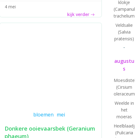
klokje
4 mei
(Campanula
kijk verder
trachelium)
Veldsalie
(Salvia
pratensis)
-
augustu
s
Moesdistel
(Cirsium
oleraceum)
Weelde in
het
bloemen
mei
moeras
Heelblaadje
Donkere ooievaarsbek (Geranium
(Pulicaria
phaeum)