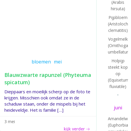
(Arabis
hirsuta)
Pijpbloem
(Aristolochi
clematitis)
Vogelmelk
(Ornithogal
umbellatum
Holpijp
bloemen
mei
steekt kop
op
Blauwzwarte rapunzel (Phyteuma
(Equisetum
spicatum)
fluviatile)
Dieppaars en moeilijk scherp op de foto te
-
krijgen. Misschien ook omdat ze in de
schaduw staan, onder de mispels bij het
juni
heideveldje. Het is familie […]
Amandelwol
3 mei
(Euphorbia
kijk verder