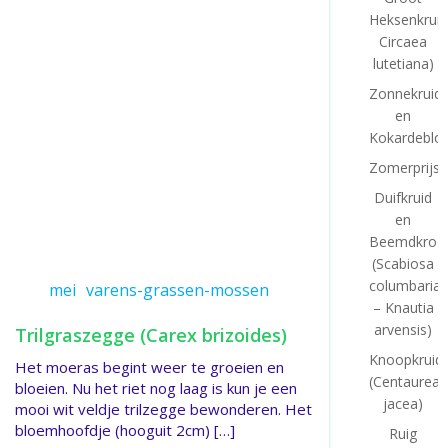
Heksenkruid
Circaea
lutetiana)
Zonnekruid
en
Kokardeblo
Zomerprijsv
Duifkruid
en
Beemdkroo
(Scabiosa
columbaria
mei
varens-grassen-mossen
– Knautia
arvensis)
Trilgraszegge (Carex brizoides)
Knoopkruid
Het moeras begint weer te groeien en
(Centaurea
bloeien. Nu het riet nog laag is kun je een
jacea)
mooi wit veldje trilzegge bewonderen. Het
bloemhoofdje (hooguit 2cm) […]
Ruig