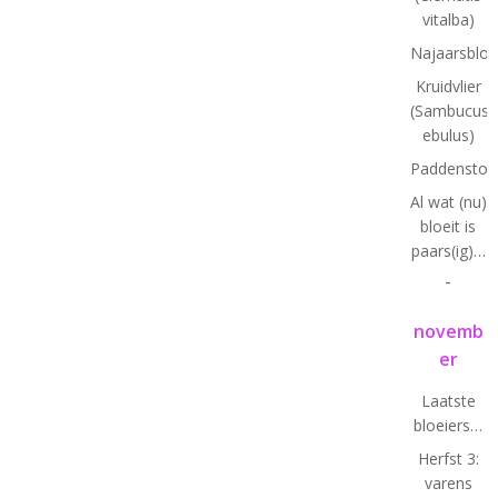
vitalba)
Najaarsbloe
Kruidvlier
(Sambucus
ebulus)
Paddenstoe
Al wat (nu)
bloeit is
paars(ig)…
-
novemb
er
Laatste
bloeiers…
Herfst 3:
varens