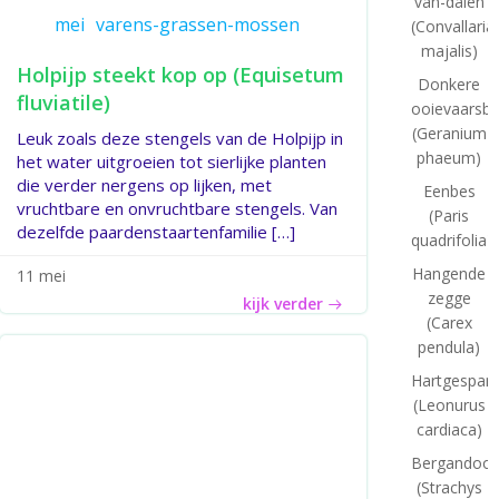
van-dalen
mei
varens-grassen-mossen
(Convallaria
majalis)
Holpijp steekt kop op (Equisetum
Donkere
fluviatile)
ooievaarsb
(Geranium
Leuk zoals deze stengels van de Holpijp in
phaeum)
het water uitgroeien tot sierlijke planten
die verder nergens op lijken, met
Eenbes
vruchtbare en onvruchtbare stengels. Van
(Paris
dezelfde paardenstaartenfamilie […]
quadrifolia)
Hangende
11 mei
zegge
kijk verder
(Carex
pendula)
Hartgespan
(Leonurus
cardiaca)
Bergandoor
(Strachys