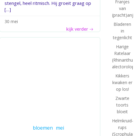
Franjes
stengel, heel ritmisch. Hij groeit graag op
van
[…]
(pracht)anje
30 mei
Bladeren
kijk verder
in
tegenlicht
Harige
Ratelaar
(Rhinanthus
alectorolop
Kikkers
kwaken er
op los!
Zwarte
toorts
bloeit
Helmkruid-
bloemen
mei
rups
(Scrophulari