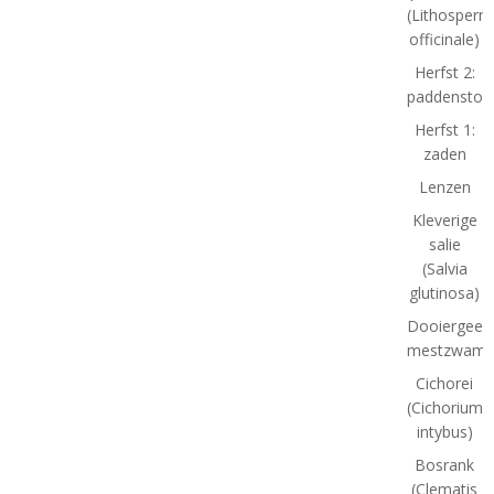
(Lithosper
officinale)
Herfst 2:
paddenstoe
Herfst 1:
zaden
Lenzen
Kleverige
salie
(Salvia
glutinosa)
Dooiergeel
mestzwamm
Cichorei
(Cichorium
intybus)
Bosrank
(Clematis