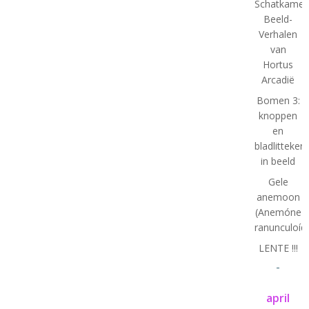
Schatkamer
Beeld-
Verhalen
van
Hortus
Arcadië
Bomen 3:
knoppen
en
bladlitteken
in beeld
Gele
anemoon
(Anemóne
ranunculoíd
LENTE !!!
-
april