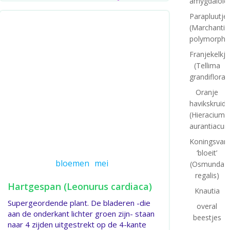
amygdaloid
Parapluutj
(Marchantia
polymorpha
Franjekelkje
(Tellima
grandiflora)
Oranje
havikskruid
(Hieracium
aurantiacum
Koningsvar
‘bloeit’
bloemen
mei
(Osmunda
regalis)
Hartgespan (Leonurus cardiaca)
Knautia
Supergeordende plant. De bladeren -die
overal
aan de onderkant lichter groen zijn- staan
beestjes
naar 4 zijden uitgestrekt op de 4-kante