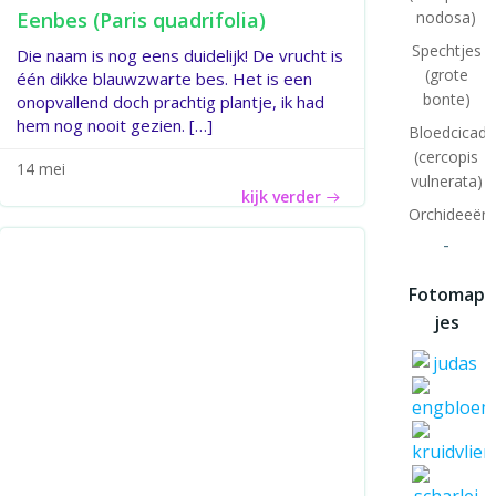
Eenbes (Paris quadrifolia)
nodosa)
Spechtjes
Die naam is nog eens duidelijk! De vrucht is
(grote
één dikke blauwzwarte bes. Het is een
bonte)
onopvallend doch prachtig plantje, ik had
hem nog nooit gezien. […]
Bloedcicade
(cercopis
14 mei
vulnerata)
kijk verder
Orchideeënt
-
Fotomap
jes