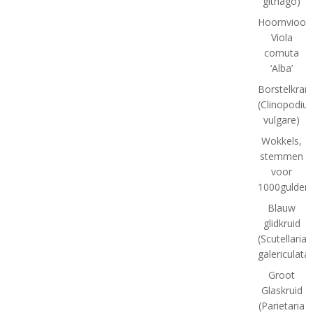
githago)
Hoornviooltj
Viola
cornuta
‘Alba’
Borstelkran
(Clinopodiu
vulgare)
Wokkels,
stemmen
voor
1000gulden(
Blauw
glidkruid
(Scutellaria
galericulata)
Groot
Glaskruid
(Parietaria