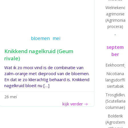
Welriekende
agrimonie
(Agrimonia
procera)
-
bloemen
mei
septem
Knikkend nagelkruid (Geum
ber
rivale)
Eekhoorntj
Wat ik zo mooi vind is de combinatie van
zalm-oranje met dieprood van de bloemen.
Nicotiana
En dat ie zo klierachtig behaard is. Knikkend
langsdorffii:
nagelkruid bloeit nu […]
siertabak
Trosglidkrui
26 mei
(Scutellaria
kijk verder
columnae)
Bolderik
(Agrostem