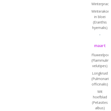
Winterprach
Winterakoni
in bloei
(Eranthis
hyemalis)
-
maart
Fluweelpoot
(Flammulina
velutipes)
Longkruid
(Pulmonaria
officinalis)
Wit
hoefblad
(Petasites
albus)