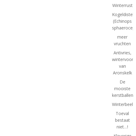
Winterrust
Kogeldistel
(Echinops
sphaeroceph
meer
vruchten
Antivries,
wintervoorb
van
Aronskelk
De
mooiste
kerstballen
Winterbeeld
Toeval
bestaat
niet…!
Kleverige