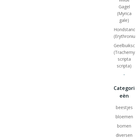
Gagel
(Myrica
gale)
Hondstand
(Erythroniu
Geelbuiksch
(Trachemys
scripta
scripta)
-
Categori
eën
beestjes
bloemen
bomen
diversen