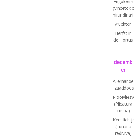
Engbloem
(Vincetoxic
hirundinaria
vruchten
Herfst in
de Hortus
-
decemb
er
Allerhande
“zaaddoosje
Plooivlieswa
(Plicatura
crispa)
Kerstlichtjes
(Lunaria
rediviva)