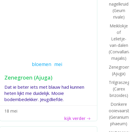
nagelkruid
(Geum
rivale)
Meiklokje
of
Lelietje-
van-dalen
(Convallaria
majalis)
bloemen
mei
Zenegroen
(Ajuga)
Zenegroen (Ajuga)
Trilgraszeg
Dat ie beter iets met blauw had kunnen
(Carex
heten lijkt me duidelijk. Mooie
brizoides)
bodembedekker. Jeugdliefde.
Donkere
ooievaarsb
18 mei
(Geranium
kijk verder
phaeum)