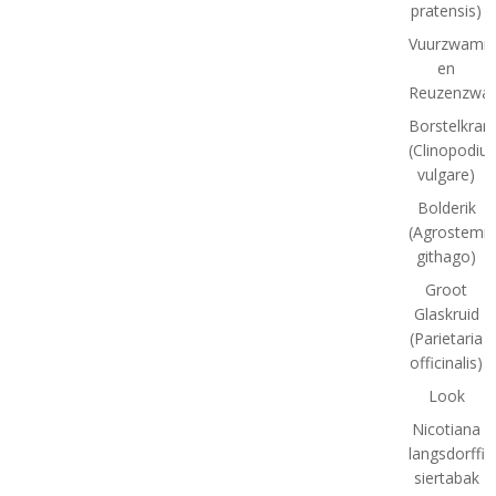
pratensis)
Vuurzwamm
en
Reuzenzwa
Borstelkran
(Clinopodiu
vulgare)
Bolderik
(Agrostem
githago)
Groot
Glaskruid
(Parietaria
officinalis)
Look
Nicotiana
langsdorffii:
siertabak