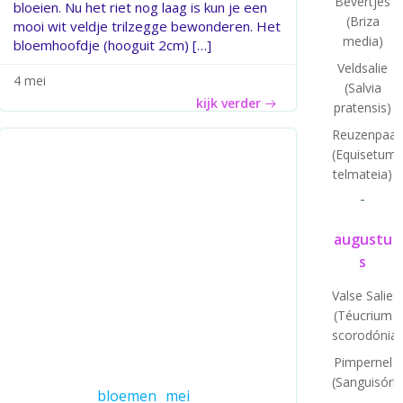
Bevertjes
bloeien. Nu het riet nog laag is kun je een
(Briza
mooi wit veldje trilzegge bewonderen. Het
media)
bloemhoofdje (hooguit 2cm) […]
Veldsalie
4 mei
(Salvia
kijk verder
pratensis)
Reuzenpaar
(Equisetum
telmateia)
-
augustu
s
Valse Salie
(Téucrium
scorodónia)
Pimpernel
(Sanguisórb
bloemen
mei