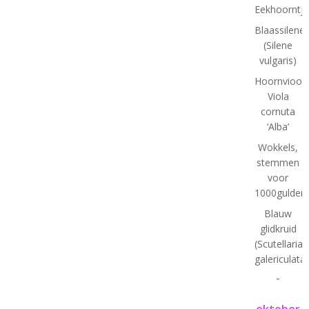
Eekhoorntj
Blaassilene
(Silene
vulgaris)
Hoornviooltj
Viola
cornuta
‘Alba’
Wokkels,
stemmen
voor
1000gulden(
Blauw
glidkruid
(Scutellaria
galericulata)
-
oktober