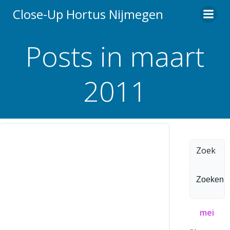
Ga
Close-Up Hortus Nijmegen
naar
de
Posts in maart
inhoud
2011
Zoeken
naar:
mei