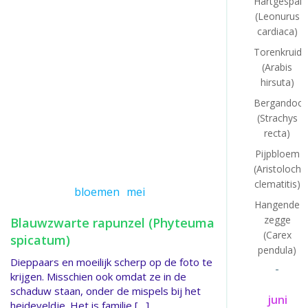
Hartgespan
(Leonurus
cardiaca)
Torenkruid
(Arabis
hirsuta)
Bergandoor
(Strachys
recta)
Pijpbloem
(Aristolochi
clematitis)
bloemen
mei
Hangende
zegge
Blauwzwarte rapunzel (Phyteuma
(Carex
spicatum)
pendula)
Dieppaars en moeilijk scherp op de foto te
-
krijgen. Misschien ook omdat ze in de
schaduw staan, onder de mispels bij het
juni
heideveldje. Het is familie […]