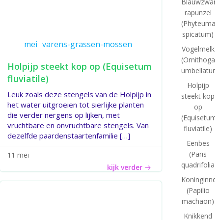
Blauwzwart
rapunzel
(Phyteuma
spicatum)
mei
varens-grassen-mossen
Vogelmelk
(Ornithogal
Holpijp steekt kop op (Equisetum
umbellatum
fluviatile)
Holpijp
Leuk zoals deze stengels van de Holpijp in
steekt kop
het water uitgroeien tot sierlijke planten
op
die verder nergens op lijken, met
(Equisetum
vruchtbare en onvruchtbare stengels. Van
fluviatile)
dezelfde paardenstaartenfamilie […]
Eenbes
(Paris
11 mei
quadrifolia)
kijk verder
Koninginne
(Papilio
machaon)
Knikkend