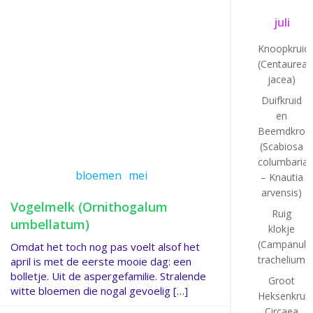
juli
Knoopkruid
(Centaurea
jacea)
Duifkruid
en
Beemdkroo
(Scabiosa
columbaria
bloemen
mei
– Knautia
arvensis)
Vogelmelk (Ornithogalum
Ruig
umbellatum)
klokje
(Campanula
Omdat het toch nog pas voelt alsof het
trachelium)
april is met de eerste mooie dag: een
bolletje. Uit de aspergefamilie. Stralende
Groot
witte bloemen die nogal gevoelig […]
Heksenkruid
Circaea