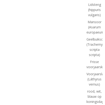
Lidsteng
(hippuris
vulgaris)
Mansoor
(Asarum
europaeum
Geelbuiksch
(Trachemys
scripta
scripta)
Frisse
voorjaarskl
Voorjaarsla
(Láthyrus
vernus)
rood, wit,
blauw op
koningsdag