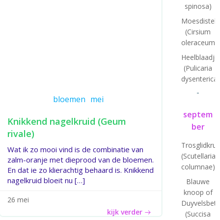
spinosa)
Moesdistel
(Cirsium
oleraceum)
Heelblaadje
(Pulicaria
dysenterica)
-
bloemen
mei
septem
Knikkend nagelkruid (Geum
ber
rivale)
Trosglidkrui
Wat ik zo mooi vind is de combinatie van
(Scutellaria
zalm-oranje met dieprood van de bloemen.
columnae)
En dat ie zo klierachtig behaard is. Knikkend
nagelkruid bloeit nu […]
Blauwe
knoop of
26 mei
Duyvelsbet
kijk verder
(Succisa