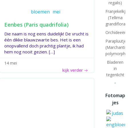
regalis)
bloemen
mei
Franjekelkje
(Tellima
Eenbes (Paris quadrifolia)
grandiflora)
Orchideeënt
Die naam is nog eens duidelijk! De vrucht is
één dikke blauwzwarte bes. Het is een
Parapluutj
onopvallend doch prachtig plantje, ik had
(Marchantia
hem nog nooit gezien. […]
polymorpha
Bladeren
14 mei
in
kijk verder
tegenlicht
-
Fotomap
jes