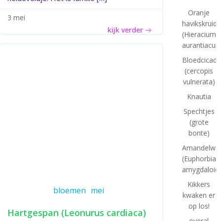
Oranje
3 mei
havikskruid
kijk verder
(Hieracium
aurantiacum
Bloedcicade
(cercopis
vulnerata)
Knautia
Spechtjes
(grote
bonte)
Amandelwol
(Euphorbia
amygdaloid
Kikkers
bloemen
mei
kwaken er
op los!
Hartgespan (Leonurus cardiaca)
overal