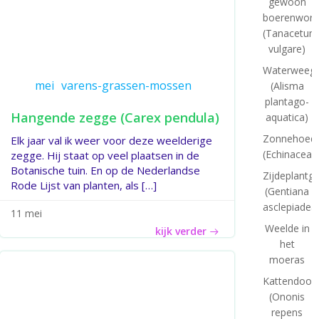
gewoon
boerenworm
(Tanacetum
vulgare)
Waterweegb
mei
varens-grassen-mossen
(Alisma
plantago-
Hangende zegge (Carex pendula)
aquatica)
Zonnehoed
Elk jaar val ik weer voor deze weelderige
(Echinacea)
zegge. Hij staat op veel plaatsen in de
Botanische tuin. En op de Nederlandse
Zijdeplantg
Rode Lijst van planten, als […]
(Gentiana
asclepiadea
11 mei
Weelde in
kijk verder
het
moeras
Kattendoor
(Ononis
repens