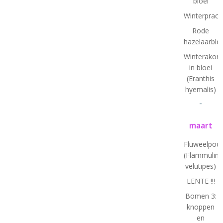
bloei
Winterprach
Rode
hazelaarbl
Winterakoni
in bloei
(Eranthis
hyemalis)
-
maart
Fluweelpoot
(Flammulina
velutipes)
LENTE !!!
Bomen 3:
knoppen
en