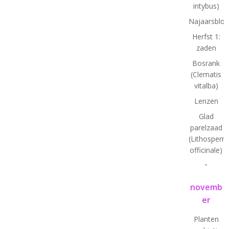
intybus)
Najaarsbloe
Herfst 1:
zaden
Bosrank
(Clematis
vitalba)
Lenzen
Glad
parelzaad
(Lithosper
officinale)
-
novemb
er
Planten