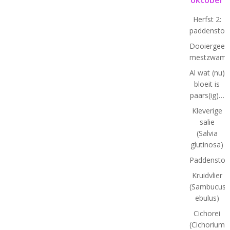
Herfst 2:
paddenstoe
Dooiergeel
mestzwamm
Al wat (nu)
bloeit is
paars(ig)…
Kleverige
salie
(Salvia
glutinosa)
Paddenstoe
Kruidvlier
(Sambucus
ebulus)
Cichorei
(Cichorium