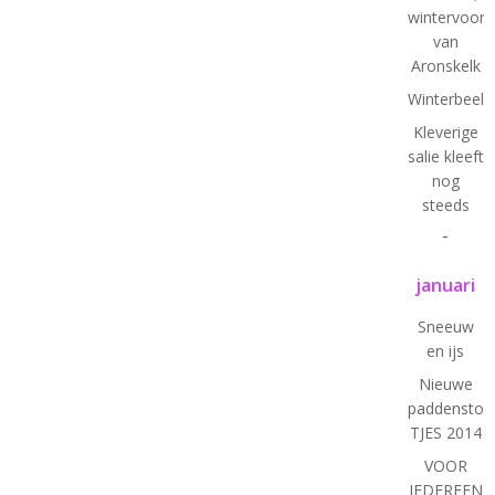
wintervoorb
van
Aronskelk
Winterbeeld
Kleverige
salie kleeft
nog
steeds
-
januari
Sneeuw
en ijs
Nieuwe
paddenstoel
TJES 2014
VOOR
IEDEREEN