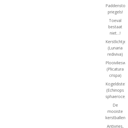
Paddenstoel
priegels!
Toeval
bestaat
niet…!
Kerstlichtjes
(Lunaria
rediviva)
Plooivlieswa
(Plicatura
crispa)
Kogeldistel
(Echinops
sphaeroceph
De
mooiste
kerstballen
Antivries,