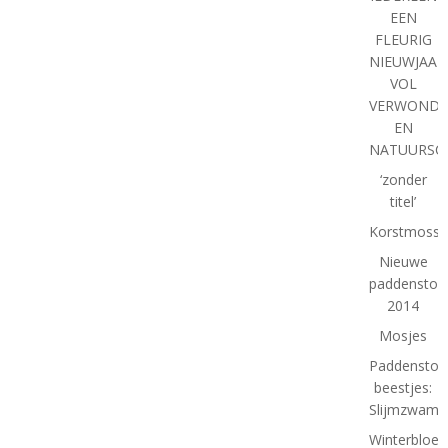
EEN
FLEURIG
NIEUWJAAR
VOL
VERWONDE
EN
NATUURSC
‘zonder
titel’
Korstmosse
Nieuwe
paddenstoe
2014
Mosjes
Paddenstoe
beestjes:
Slijmzwam
Winterbloe