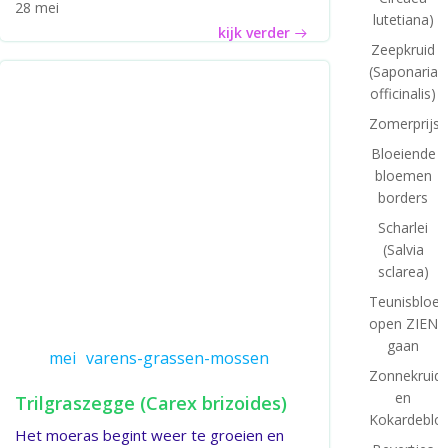
28 mei
lutetiana)
kijk verder
Zeepkruid
(Saponaria
officinalis)
Zomerprijsv
Bloeiende
bloemen
borders
Scharlei
(Salvia
sclarea)
Teunisbloe
open ZIEN
gaan
mei
varens-grassen-mossen
Zonnekruid
en
Trilgraszegge (Carex brizoides)
Kokardeblo
Het moeras begint weer te groeien en