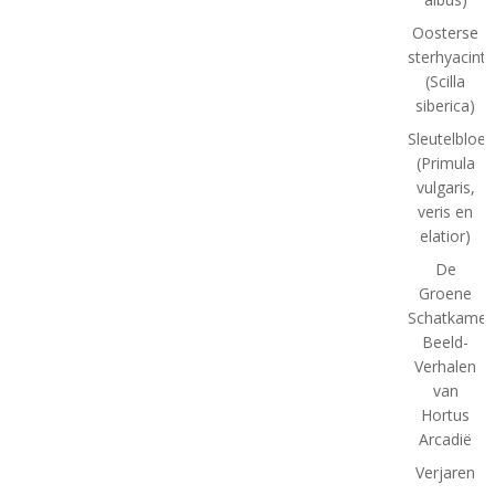
Oosterse
sterhyacint
(Scilla
siberica)
Sleutelbloe
(Primula
vulgaris,
veris en
elatior)
De
Groene
Schatkamer
Beeld-
Verhalen
van
Hortus
Arcadië
Verjaren