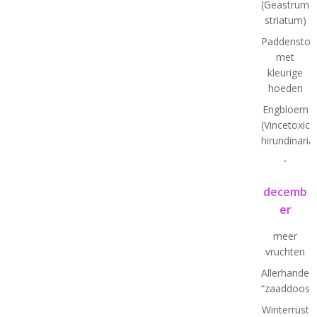
(Geastrum
striatum)
Paddenstoe
met
kleurige
hoeden
Engbloem
(Vincetoxic
hirundinaria
-
decemb
er
meer
vruchten
Allerhande
“zaaddoosje
Winterrust