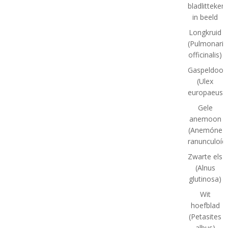
bladlitteken
in beeld
Longkruid
(Pulmonaria
officinalis)
Gaspeldoor
(Ulex
europaeus)
Gele
anemoon
(Anemóne
ranunculoíd
Zwarte els
(Alnus
glutinosa)
Wit
hoefblad
(Petasites
albus)