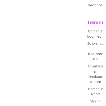
zaaddoosje
-
februari
Bomen 2:
boomkrone
Schorsribbe
op
bloeiende
iep
Toverhazela
en
sleedoorn
bloeien
Bomen 1:
schors
Meer in