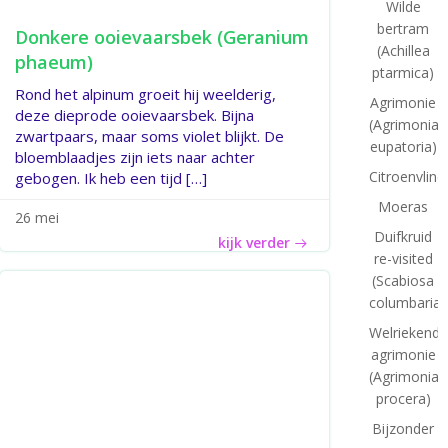
Wilde
bertram
Donkere ooievaarsbek (Geranium
(Achillea
phaeum)
ptarmica)
Rond het alpinum groeit hij weelderig,
Agrimonie
deze dieprode ooievaarsbek. Bijna
(Agrimonia
zwartpaars, maar soms violet blijkt. De
eupatoria)
bloemblaadjes zijn iets naar achter
Citroenvlind
gebogen. Ik heb een tijd […]
Moeras
26 mei
Duifkruid
kijk verder
re-visited
(Scabiosa
columbaria)
Welriekende
agrimonie
(Agrimonia
procera)
Bijzonder