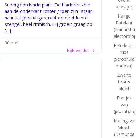
Supergeordende plant. De bladeren -die
beestjes
aan de onderkant lichter groen zijn- staan
Harige
naar 4 zijden uitgestrekt op de 4-kante
Ratelaar
stengel, heel ritmisch. Hij groeit graag op
(Rhinanthus
[…]
alectorolop
30 mei
Helmkruid-
kijk verder
rups
(Scrophulari
nodosa)
Zwarte
toorts
bloeit
Franjes
van
(pracht)anje
Koningsvar
‘bloeit’
(Osmunda