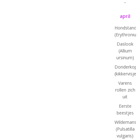
-
april
Hondstand
(Erythroniu
Daslook
(Allium
ursinum)
Donderkopj
(kikkervisjes
Varens
rollen zich
uit
Eerste
beestjes
Wildemansk
(Pulsatilla
vulgaris)