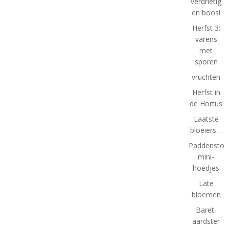
verdrietig
en boos!
Herfst 3:
varens
met
sporen
vruchten
Herfst in
de Hortus
Laatste
bloeiers…
Paddenstoel
mini-
hoedjes
Late
bloemen
Baret-
aardster