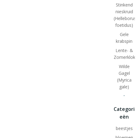
Stinkend
nieskruid
(Helleborus
foetidus)
Gele
krabspin
Lente- &
Zomerklokj
Wilde
Gagel
(Myrica
gale)
-
Categori
eën
beestjes
bloemen