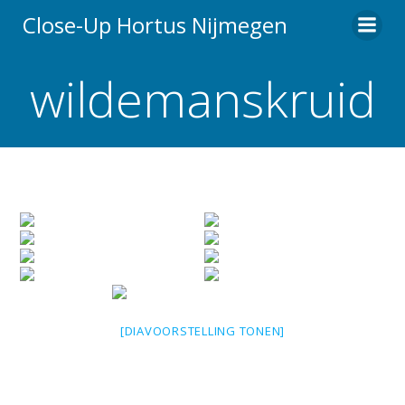
Ga
Close-Up Hortus Nijmegen
naar
de
wildemanskruid
inhoud
[DIAVOORSTELLING TONEN]