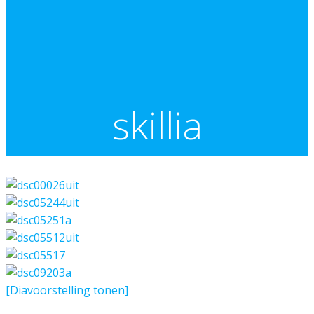
skillia
[Diavoorstelling tonen]