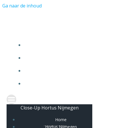
Ga naar de inhoud
Close-Up Hortus Nijmegen
HOME
HORTUS NIJMEGEN
BOTANISCHE TUIN
OVER CLOSE-UP
Close-Up Hortus Nijmegen
Home
Hortus Nijmegen