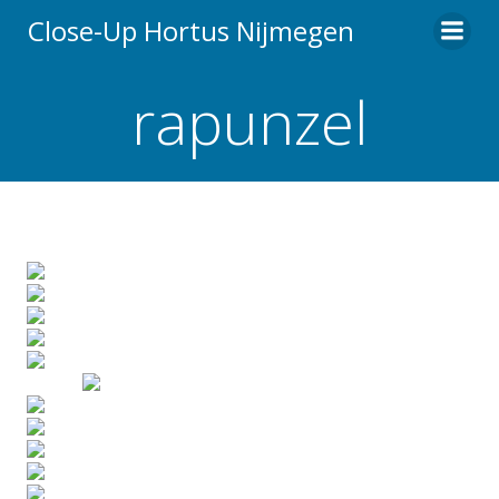
Ga
Close-Up Hortus Nijmegen
naar
de
rapunzel
inhoud