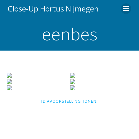
Ga
Close-Up Hortus Nijmegen
naar
de
eenbes
inhoud
[DIAVOORSTELLING TONEN]