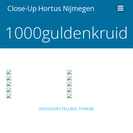
Ga
Close-Up Hortus Nijmegen
naar
de
1000guldenkruid
inhoud
[DIAVOORSTELLING TONEN]